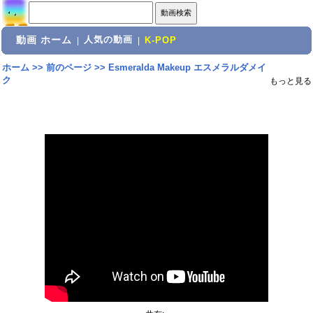
動画 ホーム
人気の動画
|
|
K-POP
ホーム
>>
前のページ
>>
Esmeralda Makeup エスメラルダメイ
ク
もっと見る