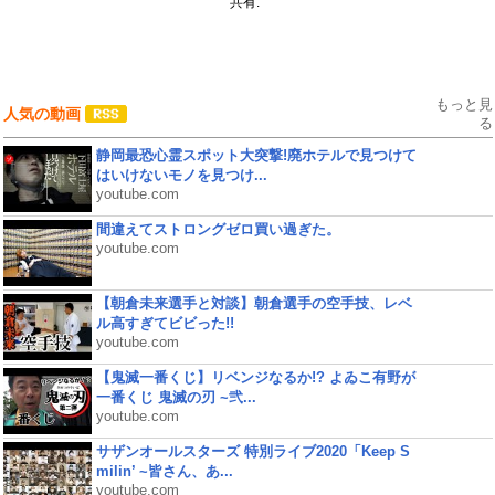
共有:
もっと見
人気の動画
る
静岡最恐心霊スポット大突撃!廃ホテルで見つけて
はいけないモノを見つけ...
youtube.com
間違えてストロングゼロ買い過ぎた。
youtube.com
【朝倉未来選手と対談】朝倉選手の空手技、レベ
ル高すぎてビビった!!
youtube.com
【鬼滅一番くじ】リベンジなるか!? よゐこ有野が
一番くじ 鬼滅の刃 ~弐...
youtube.com
サザンオールスターズ 特別ライブ2020「Keep S
milin’ ~皆さん、あ...
youtube.com