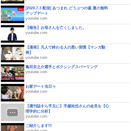
[2020.7.3 配信] あつまれ どうぶつの森 夏の無料
アップデート
youtube.com
【報告】お母さんを亡くしました。
youtube.com
【漫画】凡人で終わる人の悪い習慣【マンガ動
画】
youtube.com
亀田京之介選手とボクシングスパーリング
youtube.com
お家デート当日ゥ
youtube.com
【週刊誌すら手玉に】手越祐也さんの会見を【心
理学的に分析】
youtube.com
ご紹介します!!!
youtube.com