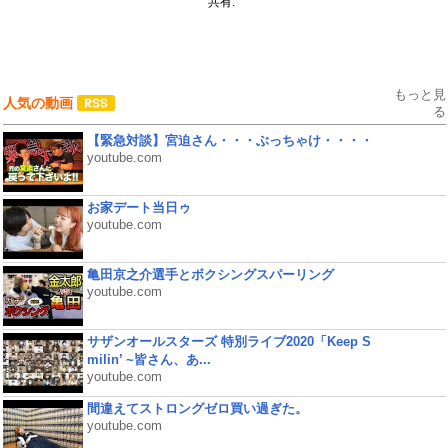
共有:
もっと見
人気の動画
る
【緊急対談】宮迫さん・・・ぶっちゃけ・・・・
youtube.com
お家デート当日ゥ
youtube.com
亀田京之介選手とボクシングスパーリング
youtube.com
サザンオールスターズ 特別ライブ2020「Keep S
milin’ ~皆さん、あ...
youtube.com
間違えてストロングゼロ買い過ぎた。
youtube.com