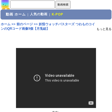
動画 ホーム
人気の動画
|
|
K-POP
ホーム
>>
前のページ
>>
妖怪ウォッチバスターズ つわものコイ
ンのQRコード画像9個【月兎組】
もっと見る