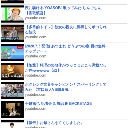
夜に駆ける/YOASOBI 歌ってみた!しんごちん
【香取慎吾】
youtube.com
【多目的トイレ】彼女の親友に浮気してボコられ
る彼氏
youtube.com
[2020.7.3 配信] あつまれ どうぶつの森 夏の無料
アップデート
youtube.com
【衝撃】料理の失敗作がツッコミどころ満載だっ
た件wwwwww【#2】
youtube.com
ボクシング世界チャンピオンとスパーリングして
みた 【京口紘人VS朝倉海...
youtube.com
手越祐也 記者会見 舞台裏 BACKSTAGE
youtube.com
【報告】お母さんを亡くしました。
youtube.com