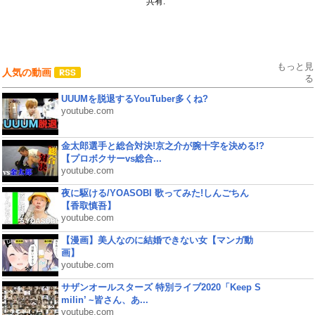
共有:
もっと見
人気の動画
る
UUUMを脱退するYouTuber多くね?
youtube.com
金太郎選手と総合対決!京之介が腕十字を決める!?
【プロボクサーvs総合...
youtube.com
夜に駆ける/YOASOBI 歌ってみた!しんごちん
【香取慎吾】
youtube.com
【漫画】美人なのに結婚できない女【マンガ動
画】
youtube.com
サザンオールスターズ 特別ライブ2020「Keep S
milin’ ~皆さん、あ...
youtube.com