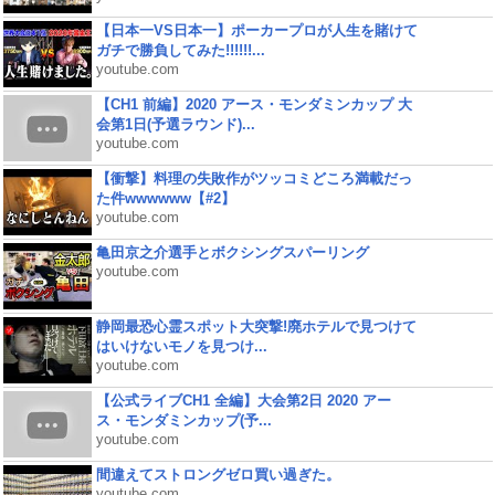
【日本一VS日本一】ポーカープロが人生を賭けて
ガチで勝負してみた!!!!!!...
youtube.com
【CH1 前編】2020 アース・モンダミンカップ 大
会第1日(予選ラウンド)...
youtube.com
【衝撃】料理の失敗作がツッコミどころ満載だっ
た件wwwwww【#2】
youtube.com
亀田京之介選手とボクシングスパーリング
youtube.com
静岡最恐心霊スポット大突撃!廃ホテルで見つけて
はいけないモノを見つけ...
youtube.com
【公式ライブCH1 全編】大会第2日 2020 アー
ス・モンダミンカップ(予...
youtube.com
間違えてストロングゼロ買い過ぎた。
youtube.com