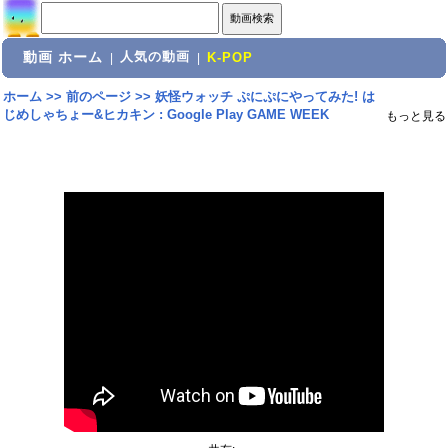
動画 ホーム
人気の動画
|
|
K-POP
ホーム
>>
前のページ
>>
妖怪ウォッチ ぷにぷにやってみた! は
じめしゃちょー&ヒカキン : Google Play GAME WEEK
もっと見る