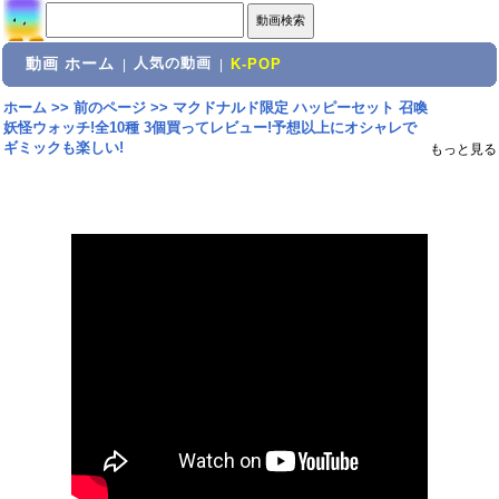
動画 ホーム
人気の動画
|
|
K-POP
ホーム
>>
前のページ
>>
マクドナルド限定 ハッピーセット 召喚
妖怪ウォッチ!全10種 3個買ってレビュー!予想以上にオシャレで
ギミックも楽しい!
もっと見る