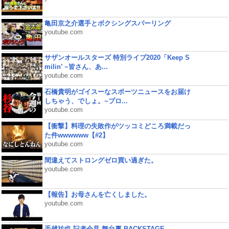
亀田京之介選手とボクシングスパーリング
youtube.com
サザンオールスターズ 特別ライブ2020「Keep S
milin’ ~皆さん、あ...
youtube.com
石橋貴明がゴイスーなスポーツニュースをお届け
しちゃう、でしょ。~プロ...
youtube.com
【衝撃】料理の失敗作がツッコミどころ満載だっ
た件wwwwww【#2】
youtube.com
間違えてストロングゼロ買い過ぎた。
youtube.com
【報告】お母さんを亡くしました。
youtube.com
手越祐也 記者会見 舞台裏 BACKSTAGE