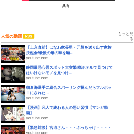
共有:
もっと見
人気の動画
る
【上京直前】はなわ家長男・元輝を送り出す家族
決起会!最後の母の味を噛...
youtube.com
静岡最恐心霊スポット大突撃!廃ホテルで見つけて
はいけないモノを見つけ...
youtube.com
朝倉海選手に総合スパーリング挑んだらフルボッ
コにされた...
youtube.com
【漫画】凡人で終わる人の悪い習慣【マンガ動
画】
youtube.com
【緊急対談】宮迫さん・・・ぶっちゃけ・・・・
youtube.com