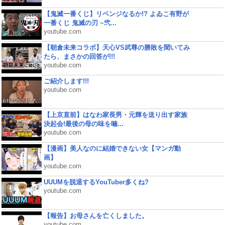
【鬼滅一番くじ】リベンジなるか!? よゐこ有野が
一番くじ 鬼滅の刃 ~弐...
youtube.com
【朝倉未来コラボ】天心VS武尊の勝敗を聞いてみ
たら、まさかの回答が!!!
youtube.com
ご紹介します!!!
youtube.com
【上京直前】はなわ家長男・元輝を送り出す家族
決起会!最後の母の味を噛...
youtube.com
【漫画】美人なのに結婚できない女【マンガ動
画】
youtube.com
UUUMを脱退するYouTuber多くね?
youtube.com
【報告】お母さんを亡くしました。
youtube.com