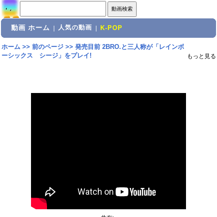
動画 ホーム
人気の動画
|
|
K-POP
ホーム
>>
前のページ
>>
発売目前 2BRO.と三人称が「レインボ
ーシックス シージ」をプレイ!
もっと見る