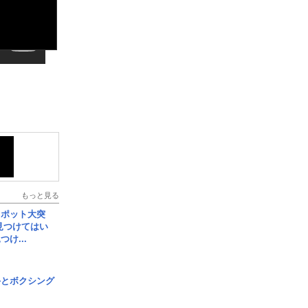
もっと見る
スポット大突
見つけてはい
け...
手とボクシング