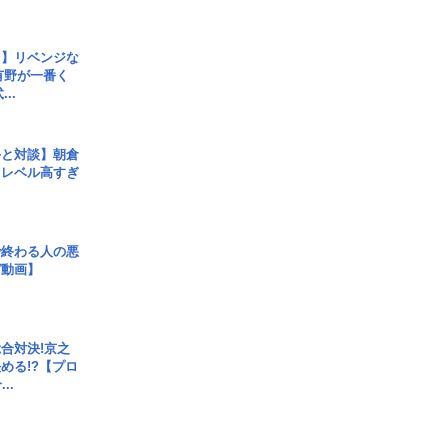
じ】リベンジな
こ有野が一番く
..
手と対談】朝倉
、レベル高すぎ
で終わる人の悪
ガ動画】
合対決!京之
める!?【プロ
..