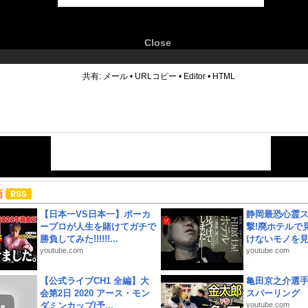
Close
6
共有:
メール
•
URLコピー
•
Editor
•
HTML
画
【日本一VS日本一】ポーカ
静岡最恐心霊
ープロが人生を賭けてガチで
撃!廃ホテルで
勝負してみた!!!!!!...
けないモノを見つ
youtube.com
youtube.com
【公式ライブCH1 全編】大
亀田京之介選
会第2日 2020 アース・モン
スパーリング
ダミンカップ(予...
youtube.com