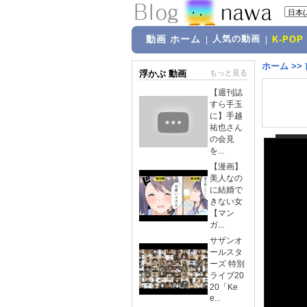
動画 ホーム
人気の動画
|
|
K-POP
ホーム
>>
浮かぶ 動画
もっと見る
【週刊誌
すら手玉
に】手越
祐也さん
の会見
を...
【漫画】
美人なの
に結婚で
きない女
【マン
ガ...
サザンオ
ールスタ
ーズ 特別
ライブ20
20「Ke
e...