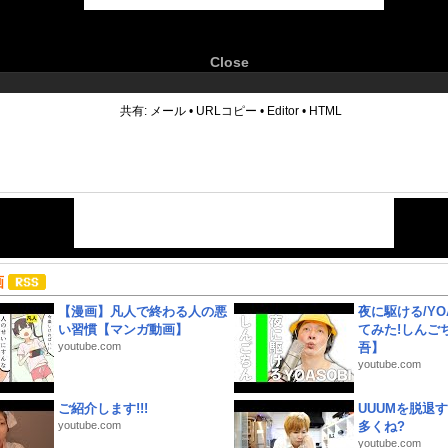
Close
6
共有:
メール
•
URLコピー
•
Editor
•
HTML
画
【漫画】凡人で終わる人の悪
夜に駆ける/YOA
い習慣【マンガ動画】
てみた!しんご
youtube.com
吾】
youtube.com
ご紹介します!!!
UUUMを脱退する
youtube.com
多くね?
youtube.com