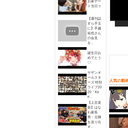
お家デー
ト当日ゥ
【週刊誌
すら手玉
に】手越
祐也さん
の会見
を...
誕生日お
めでとう
♡
サザンオ
ールスタ
人気の動
ーズ 特別
ライブ20
20「Ke
e...
【上京直
前】はな
わ家長
男・元輝
を送り出
す...