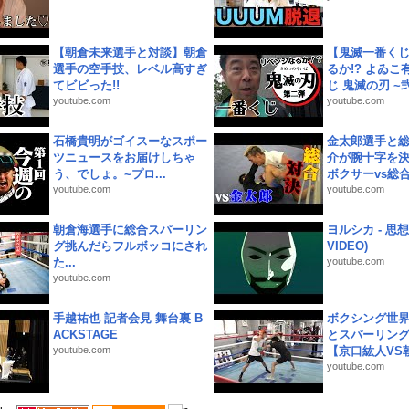
【朝倉未来選手と対談】朝倉
【鬼滅一番く
選手の空手技、レベル高すぎ
るか!? よゐ
てビビった!!
じ 鬼滅の刃 ~弐.
youtube.com
youtube.com
石橋貴明がゴイスーなスポー
金太郎選手と総
ツニュースをお届けしちゃ
介が腕十字を決
う、でしょ。~プロ...
ボクサーvs総合.
youtube.com
youtube.com
朝倉海選手に総合スパーリン
ヨルシカ - 思想犯
グ挑んだらフルボッコにされ
VIDEO)
た...
youtube.com
youtube.com
手越祐也 記者会見 舞台裏 B
ボクシング世
ACKSTAGE
とスパーリン
youtube.com
【京口紘人VS朝
youtube.com