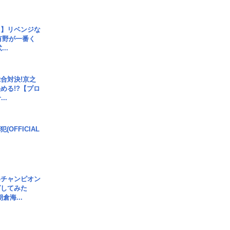
じ】リベンジな
こ有野が一番く
..
合対決!京之
める!?【プロ
..
(OFFICIAL
界チャンピオン
グしてみた
倉海...