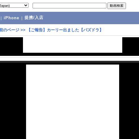
提携/入店
|
iPhone
|
前のページ
>>
【ご報告】カーリー出ました【パズドラ】