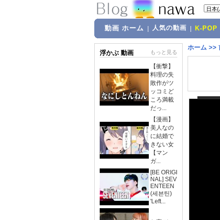
動画 ホーム
人気の動画
|
|
K-POP
ホーム
>>
浮かぶ 動画
もっと見る
【衝撃】
料理の失
敗作がツ
ッコミど
ころ満載
だっ...
【漫画】
美人なの
に結婚で
きない女
【マン
ガ...
[BE ORIGI
NAL] SEV
ENTEEN
(세븐틴)
'Left...