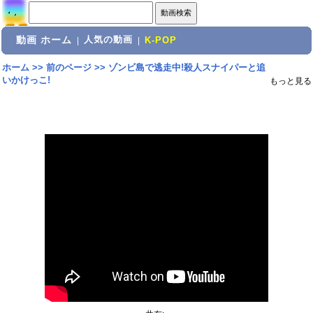
動画 ホーム
人気の動画
|
|
K-POP
ホーム
>>
前のページ
>>
ゾンビ島で逃走中!殺人スナイパーと追
いかけっこ!
もっと見る