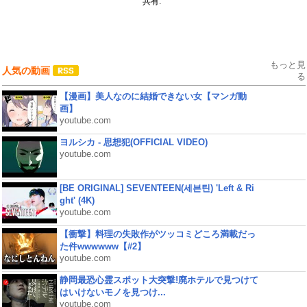
共有:
もっと見
人気の動画
る
【漫画】美人なのに結婚できない女【マンガ動
画】
youtube.com
ヨルシカ - 思想犯(OFFICIAL VIDEO)
youtube.com
[BE ORIGINAL] SEVENTEEN(세븐틴) 'Left & Ri
ght' (4K)
youtube.com
【衝撃】料理の失敗作がツッコミどころ満載だっ
た件wwwwww【#2】
youtube.com
静岡最恐心霊スポット大突撃!廃ホテルで見つけて
はいけないモノを見つけ...
youtube.com