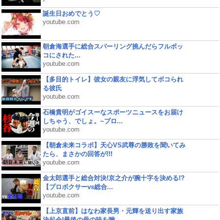
誕生日おめでとう♡
youtube.com
朝倉海選手に総合スパーリング挑んだらフルボッ
コにされた...
youtube.com
【多目的トイレ】彼女の親友に浮気してボコられ
る彼氏
youtube.com
石橋貴明がゴイスーなスポーツニュースをお届け
しちゃう、でしょ。~プロ...
youtube.com
【朝倉未来コラボ】天心VS武尊の勝敗を聞いてみ
たら、まさかの回答が!!!
youtube.com
金太郎選手と総合対決!京之介が腕十字を決める!?
【プロボクサーvs総合...
youtube.com
【上京直前】はなわ家長男・元輝を送り出す家族
決起会!最後の母の味を噛...