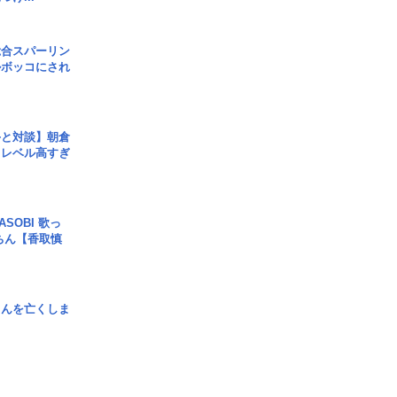
総合スパーリン
ルボッコにされ
手と対談】朝倉
、レベル高すぎ
SOBI 歌っ
ちん【香取慎
さんを亡くしま