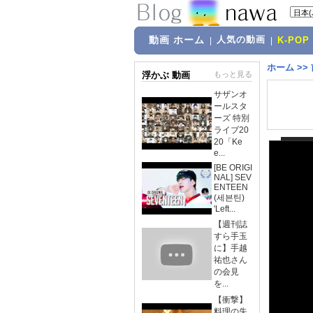
動画 ホーム
人気の動画
|
|
K-POP
ホーム
>>
浮かぶ 動画
もっと見る
サザンオ
ールスタ
ーズ 特別
ライブ20
20「Ke
e...
[BE ORIGI
NAL] SEV
ENTEEN
(세븐틴)
'Left...
【週刊誌
すら手玉
に】手越
祐也さん
の会見
を...
【衝撃】
料理の失