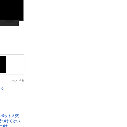
もっと見る
日ゥ
スポット大突
見つけてはい
け...