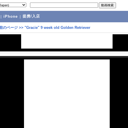
提携/入店
|
iPhone
|
前のページ
>>
"Gracie" 9 week old Golden Retriever