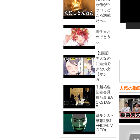
敗作がツ
ッコミど
ころ満載
だっ...
誕生日お
めでとう
♡
【漫画】
美人なの
に結婚で
きない女
【マン
ガ...
手越祐也
人気の動
記者会見
舞台裏 BA
CKSTAG
E
ヨルシカ -
思想犯(O
FFICIAL V
IDEO)