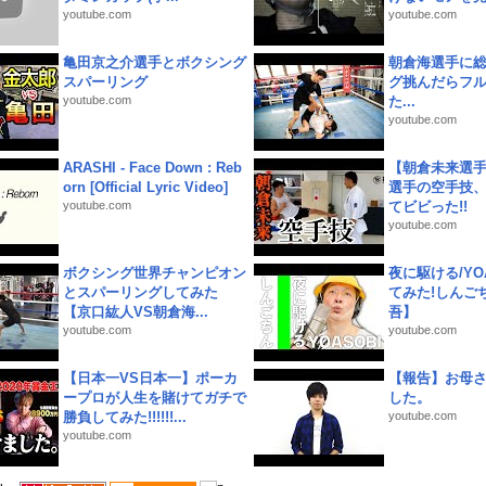
youtube.com
youtube.com
亀田京之介選手とボクシング
朝倉海選手に
スパーリング
グ挑んだらフ
youtube.com
た...
youtube.com
ARASHI - Face Down : Reb
【朝倉未来選
orn [Official Lyric Video]
選手の空手技
youtube.com
てビビった!!
youtube.com
ボクシング世界チャンピオン
夜に駆ける/YOA
とスパーリングしてみた
てみた!しんご
【京口紘人VS朝倉海...
吾】
youtube.com
youtube.com
【日本一VS日本一】ポーカ
【報告】お母
ープロが人生を賭けてガチで
した。
勝負してみた!!!!!!...
youtube.com
youtube.com