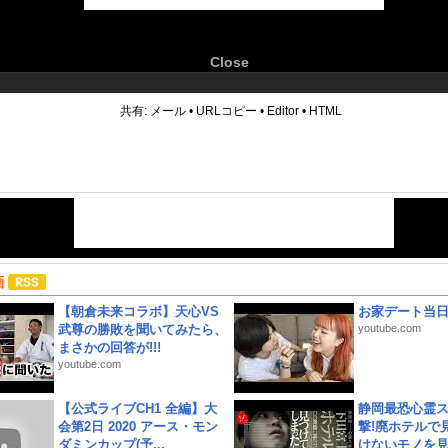
Close
6
共有:
メール
•
URLコピー
•
Editor
•
HTML
画
【朝倉未来コラボ】天心VS
お家デート当
武尊の勝敗を聞いてみたら、
youtube.com
まさかの回答が!!!
youtube.com
【公式ライブCH1 全編】大
静岡最恐心霊
会第2日 2020 アース・モン
撃!廃ホテルで
ダミンカップ(予...
けないモノを見つ