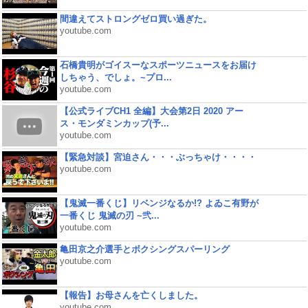
間違えてストロングゼロ買い過ぎた。
youtube.com
石橋貴明がゴイスーなスポーツニュースをお届け
しちゃう、でしょ。~プロ...
youtube.com
【公式ライブCH1 全編】大会第2日 2020 アー
ス・モンダミンカップ(予...
youtube.com
【緊急対談】宮迫さん・・・ぶっちゃけ・・・・
youtube.com
【鬼滅一番くじ】リベンジなるか!? よゐこ有野が
一番くじ 鬼滅の刃 ~弐...
youtube.com
亀田京之介選手とボクシングスパーリング
youtube.com
【報告】お母さんを亡くしました。
youtube.com