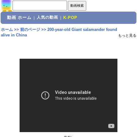
動画 ホーム
人気の動画
|
|
K-POP
ホーム
>>
前のページ
>>
200-year-old Giant salamander found
alive in China
もっと見る