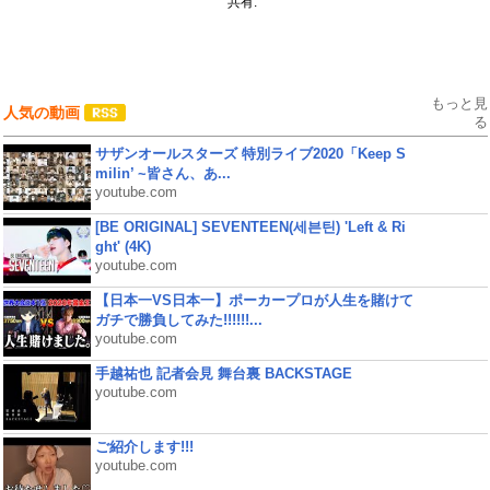
共有:
もっと見
人気の動画
る
サザンオールスターズ 特別ライブ2020「Keep S
milin’ ~皆さん、あ...
youtube.com
[BE ORIGINAL] SEVENTEEN(세븐틴) 'Left & Ri
ght' (4K)
youtube.com
【日本一VS日本一】ポーカープロが人生を賭けて
ガチで勝負してみた!!!!!!...
youtube.com
手越祐也 記者会見 舞台裏 BACKSTAGE
youtube.com
ご紹介します!!!
youtube.com