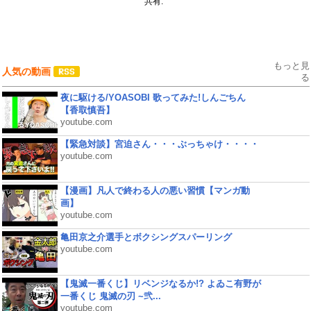
共有:
もっと見
人気の動画
る
夜に駆ける/YOASOBI 歌ってみた!しんごちん
【香取慎吾】
youtube.com
【緊急対談】宮迫さん・・・ぶっちゃけ・・・・
youtube.com
【漫画】凡人で終わる人の悪い習慣【マンガ動
画】
youtube.com
亀田京之介選手とボクシングスパーリング
youtube.com
【鬼滅一番くじ】リベンジなるか!? よゐこ有野が
一番くじ 鬼滅の刃 ~弐...
youtube.com