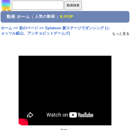
動画 ホーム
人気の動画
|
|
K-POP
ホーム
>>
前のページ
>>
Splatoon 新ステージでダンシング (シ
ョッツル鉱山、アンチョビットゲームズ)
もっと見る