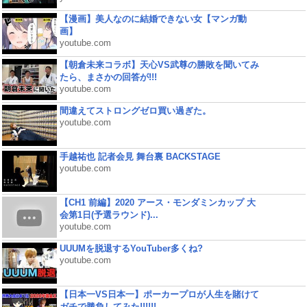
【漫画】美人なのに結婚できない女【マンガ動
画】
youtube.com
【朝倉未来コラボ】天心VS武尊の勝敗を聞いてみ
たら、まさかの回答が!!!
youtube.com
間違えてストロングゼロ買い過ぎた。
youtube.com
手越祐也 記者会見 舞台裏 BACKSTAGE
youtube.com
【CH1 前編】2020 アース・モンダミンカップ 大
会第1日(予選ラウンド)...
youtube.com
UUUMを脱退するYouTuber多くね?
youtube.com
【日本一VS日本一】ポーカープロが人生を賭けて
ガチで勝負してみた!!!!!!...