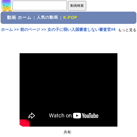
動画 ホーム
人気の動画
|
|
K-POP
ホーム
>>
前のページ
>>
女の子に弱い入国審査しない審査官#4
もっと見る
共有: