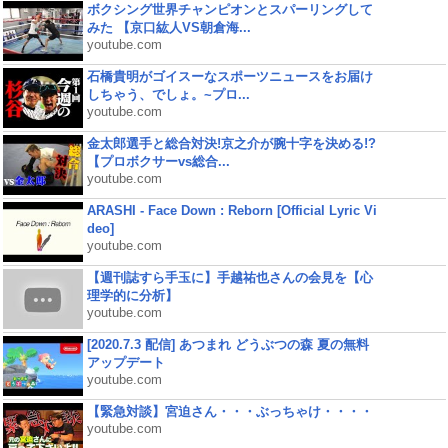
ボクシング世界チャンピオンとスパーリングして
みた 【京口紘人VS朝倉海...
youtube.com
石橋貴明がゴイスーなスポーツニュースをお届け
しちゃう、でしょ。~プロ...
youtube.com
金太郎選手と総合対決!京之介が腕十字を決める!?
【プロボクサーvs総合...
youtube.com
ARASHI - Face Down : Reborn [Official Lyric Vi
deo]
youtube.com
【週刊誌すら手玉に】手越祐也さんの会見を【心
理学的に分析】
youtube.com
[2020.7.3 配信] あつまれ どうぶつの森 夏の無料
アップデート
youtube.com
【緊急対談】宮迫さん・・・ぶっちゃけ・・・・
youtube.com