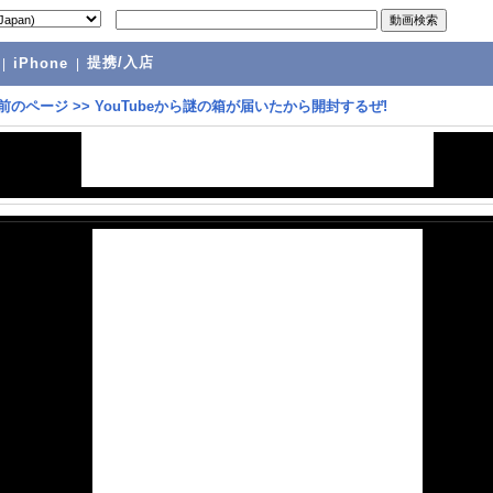
提携/入店
|
iPhone
|
前のページ
>>
YouTubeから謎の箱が届いたから開封するぜ!