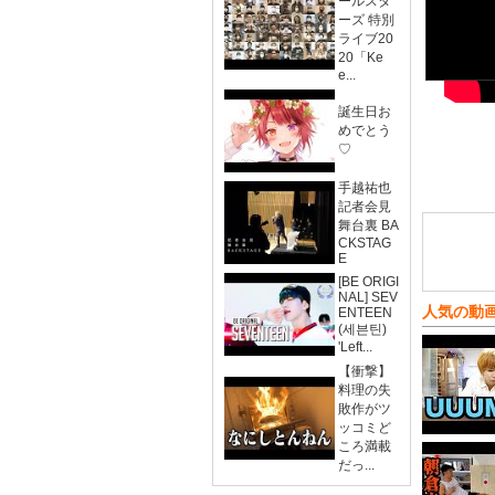
ールスタ
ーズ 特別
ライブ20
20「Ke
e...
誕生日お
めでとう
♡
手越祐也
記者会見
舞台裏 BA
CKSTAG
E
[BE ORIGI
NAL] SEV
人気の動
ENTEEN
(세븐틴)
'Left...
【衝撃】
料理の失
敗作がツ
ッコミど
ころ満載
だっ...