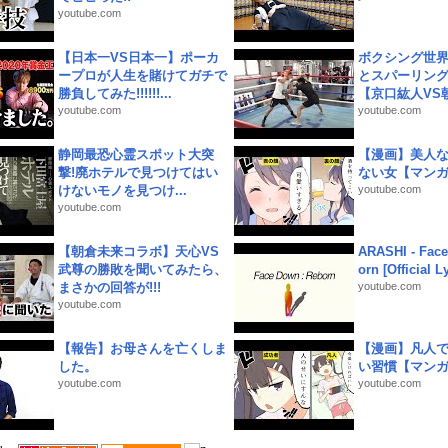
youtube.com
【日本一VS日本一】ポーカ
ボクシング世
ープロが人生を賭けてガチで
とスパーリン
勝負してみた!!!!!!...
【京口紘人VS朝
youtube.com
youtube.com
静岡最恐心霊スポット大突
【漫画】美人
撃!廃ホテルで見つけてはい
ない女【マン
けないモノを見つけ...
youtube.com
youtube.com
【朝倉未来コラボ】天心VS
ARASHI - Face
武尊の勝敗を聞いてみたら、
orn [Official L
まさかの回答が!!!
youtube.com
youtube.com
【報告】お母さんを亡くしま
【漫画】凡人
した。
い習慣【マン
youtube.com
youtube.com