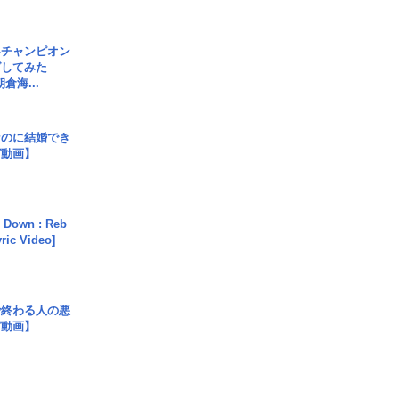
界チャンピオン
グしてみた
倉海...
なのに結婚でき
ガ動画】
 Down : Reb
yric Video]
で終わる人の悪
ガ動画】