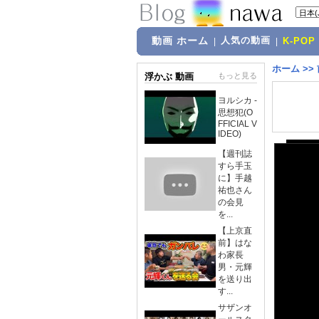
動画 ホーム
人気の動画
|
|
K-POP
ホーム
>>
浮かぶ 動画
もっと見る
ヨルシカ -
思想犯(O
FFICIAL V
IDEO)
【週刊誌
すら手玉
に】手越
祐也さん
の会見
を...
【上京直
前】はな
わ家長
男・元輝
を送り出
す...
サザンオ