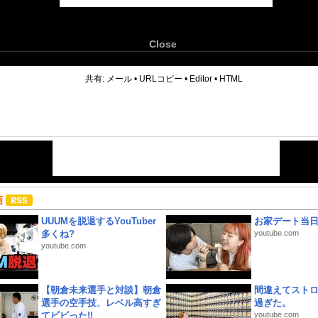
Close
6
共有:
メール
•
URLコピー
•
Editor
•
HTML
画
UUUMを脱退するYouTuber
お家デート当
多くね?
youtube.com
youtube.com
【朝倉未来選手と対談】朝倉
間違えてスト
選手の空手技、レベル高すぎ
過ぎた。
てビビった!!
youtube.com