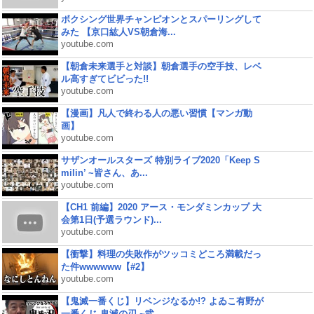
ボクシング世界チャンピオンとスパーリングして
みた 【京口紘人VS朝倉海...
youtube.com
【朝倉未来選手と対談】朝倉選手の空手技、レベ
ル高すぎてビビった!!
youtube.com
【漫画】凡人で終わる人の悪い習慣【マンガ動
画】
youtube.com
サザンオールスターズ 特別ライブ2020「Keep S
milin’ ~皆さん、あ...
youtube.com
【CH1 前編】2020 アース・モンダミンカップ 大
会第1日(予選ラウンド)...
youtube.com
【衝撃】料理の失敗作がツッコミどころ満載だっ
た件wwwwww【#2】
youtube.com
【鬼滅一番くじ】リベンジなるか!? よゐこ有野が
一番くじ 鬼滅の刃 ~弐...