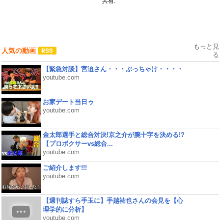
共有:
もっと見
人気の動画
る
【緊急対談】宮迫さん・・・ぶっちゃけ・・・・
youtube.com
お家デート当日ゥ
youtube.com
金太郎選手と総合対決!京之介が腕十字を決める!?
【プロボクサーvs総合...
youtube.com
ご紹介します!!!
youtube.com
【週刊誌すら手玉に】手越祐也さんの会見を【心
理学的に分析】
youtube.com