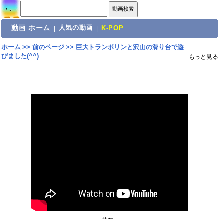
動画 ホーム
人気の動画
|
|
K-POP
ホーム
>>
前のページ
>>
巨大トランポリンと沢山の滑り台で遊
びました(^^)
もっと見る