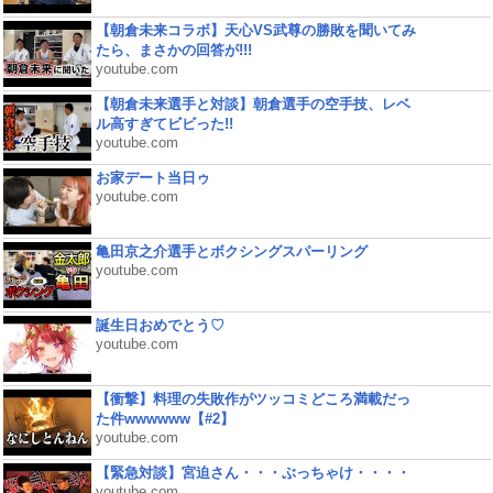
【朝倉未来コラボ】天心VS武尊の勝敗を聞いてみ
たら、まさかの回答が!!!
youtube.com
【朝倉未来選手と対談】朝倉選手の空手技、レベ
ル高すぎてビビった!!
youtube.com
お家デート当日ゥ
youtube.com
亀田京之介選手とボクシングスパーリング
youtube.com
誕生日おめでとう♡
youtube.com
【衝撃】料理の失敗作がツッコミどころ満載だっ
た件wwwwww【#2】
youtube.com
【緊急対談】宮迫さん・・・ぶっちゃけ・・・・
youtube.com