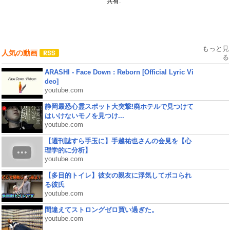
共有:
もっと見
人気の動画
る
ARASHI - Face Down : Reborn [Official Lyric Vi
deo]
youtube.com
静岡最恐心霊スポット大突撃!廃ホテルで見つけて
はいけないモノを見つけ...
youtube.com
【週刊誌すら手玉に】手越祐也さんの会見を【心
理学的に分析】
youtube.com
【多目的トイレ】彼女の親友に浮気してボコられ
る彼氏
youtube.com
間違えてストロングゼロ買い過ぎた。
youtube.com