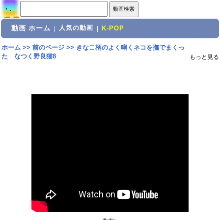
動画 ホーム
人気の動画
|
|
K-POP
ホーム
>>
前のページ
>>
きなこ柄のよく鳴くネコを撫でまくっ
た なつく野良猫8
もっと見る