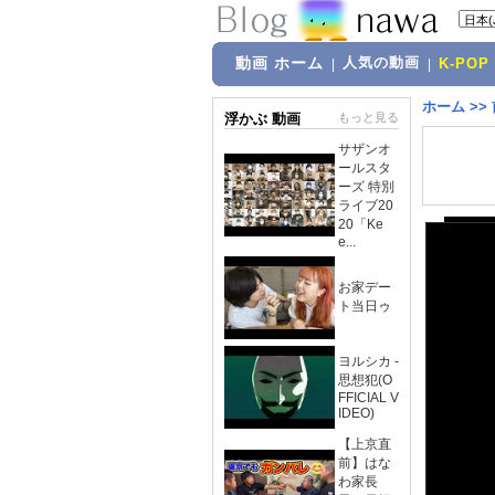
動画 ホーム
人気の動画
|
|
K-POP
ホーム
>>
浮かぶ 動画
もっと見る
サザンオ
ールスタ
ーズ 特別
ライブ20
20「Ke
e...
お家デー
ト当日ゥ
ヨルシカ -
思想犯(O
FFICIAL V
IDEO)
【上京直
前】はな
わ家長