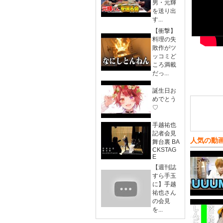
男・元輝
を送り出
す...
【衝撃】
料理の失
敗作がツ
ッコミど
ころ満載
だっ...
誕生日お
めでとう
♡
手越祐也
記者会見
人気の動
舞台裏 BA
CKSTAG
E
【週刊誌
すら手玉
に】手越
祐也さん
の会見
を...