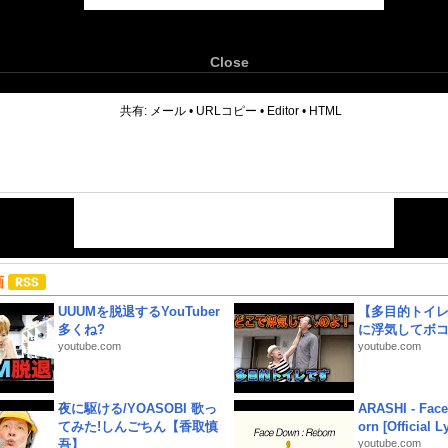
Close
6
共有:
メール
•
URLコピー
•
Editor
•
HTML
画
UUUMを脱退するYouTuber
【多目的トイ
多くね?
に浮気してボ
youtube.com
youtube.com
夜に駆ける/YOASOBI 歌っ
ARASHI - Face
てみた!しんごちん【香取慎
orn [Official L
吾】
youtube.com