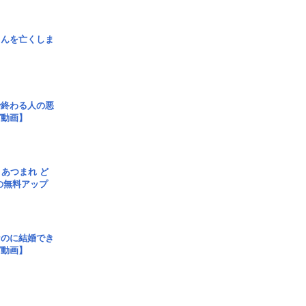
さんを亡くしま
で終わる人の悪
ガ動画】
信] あつまれ ど
の無料アップ
なのに結婚でき
ガ動画】