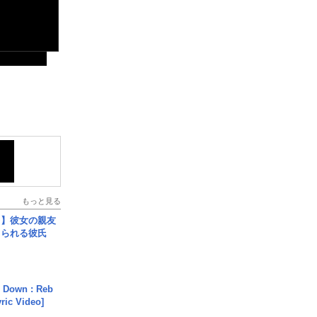
もっと見る
レ】彼女の親友
コられる彼氏
 Down : Reb
yric Video]