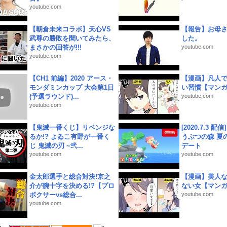
youtube.com
【朝倉未来コラボ】天心VS
【報告】お母
武尊の勝敗を聞いてみたら、
した。
まさかの回答が!!!
youtube.com
youtube.com
【CH1 前編】2020 アース・
【漫画】凡人
モンダミンカップ 大会第1日
い習慣【マン
(予選ラウンド)...
youtube.com
youtube.com
【鬼滅一番くじ】リベンジな
[2020.7.3 配
るか!? よゐこ有野が一番く
うぶつの森 夏
じ 鬼滅の刃 ~弐...
デート
youtube.com
youtube.com
金太郎選手と総合対決!京之
【漫画】美人
介が腕十字を決める!?【プロ
ない女【マン
ボクサーvs総合...
youtube.com
youtube.com