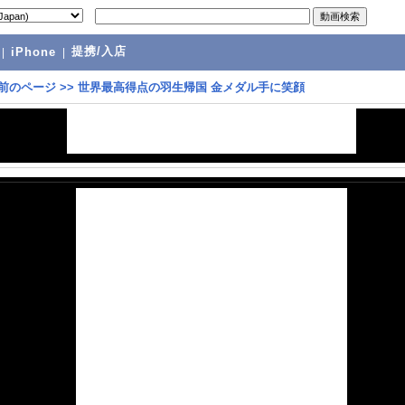
提携/入店
|
iPhone
|
前のページ
>>
世界最高得点の羽生帰国 金メダル手に笑顔