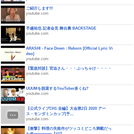
ご紹介します!!!
youtube.com
手越祐也 記者会見 舞台裏 BACKSTAGE
youtube.com
ARASHI - Face Down : Reborn [Official Lyric Vi
deo]
youtube.com
【緊急対談】宮迫さん・・・ぶっちゃけ・・・・
youtube.com
UUUMを脱退するYouTuber多くね?
youtube.com
【公式ライブCH1 全編】大会第2日 2020 アー
ス・モンダミンカップ(予...
youtube.com
【衝撃】料理の失敗作がツッコミどころ満載だっ
た件wwwwww【#2】