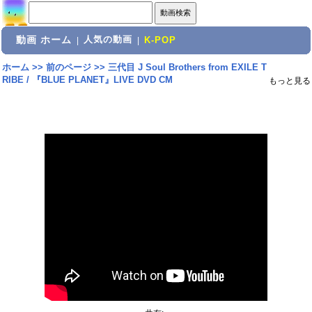
動画 ホーム
人気の動画
|
|
K-POP
ホーム
>>
前のページ
>>
三代目 J Soul Brothers from EXILE T
RIBE / 『BLUE PLANET』LIVE DVD CM
もっと見る