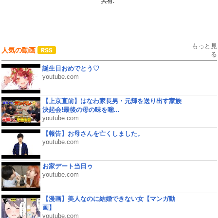
共有:
もっと見
人気の動画
る
誕生日おめでとう♡
youtube.com
【上京直前】はなわ家長男・元輝を送り出す家族
決起会!最後の母の味を噛...
youtube.com
【報告】お母さんを亡くしました。
youtube.com
お家デート当日ゥ
youtube.com
【漫画】美人なのに結婚できない女【マンガ動
画】
youtube.com