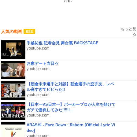
共有:
もっと見
人気の動画
る
手越祐也 記者会見 舞台裏 BACKSTAGE
youtube.com
お家デート当日ゥ
youtube.com
【朝倉未来選手と対談】朝倉選手の空手技、レベ
ル高すぎてビビった!!
youtube.com
【日本一VS日本一】ポーカープロが人生を賭けて
ガチで勝負してみた!!!!!!...
youtube.com
ARASHI - Face Down : Reborn [Official Lyric Vi
deo]
youtube.com