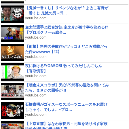
【鬼滅一番くじ】リベンジなるか!? よゐこ有野が
一番くじ 鬼滅の刃 ~弐...
youtube.com
金太郎選手と総合対決!京之介が腕十字を決める!?
【プロボクサーvs総合...
youtube.com
【衝撃】料理の失敗作がツッコミどころ満載だっ
た件wwwwww【#2】
youtube.com
夜に駆ける/YOASOBI 歌ってみた!しんごちん
【香取慎吾】
youtube.com
【朝倉未来コラボ】天心VS武尊の勝敗を聞いてみ
たら、まさかの回答が!!!
youtube.com
石橋貴明がゴイスーなスポーツニュースをお届け
しちゃう、でしょ。~プロ...
youtube.com
【上京直前】はなわ家長男・元輝を送り出す家族
決起会!最後の母の味を噛...