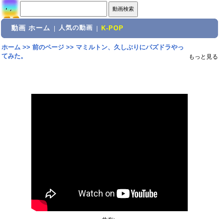
動画 ホーム
人気の動画
|
|
K-POP
ホーム
>>
前のページ
>>
マミルトン、久しぶりにパズドラやっ
てみた。
もっと見る