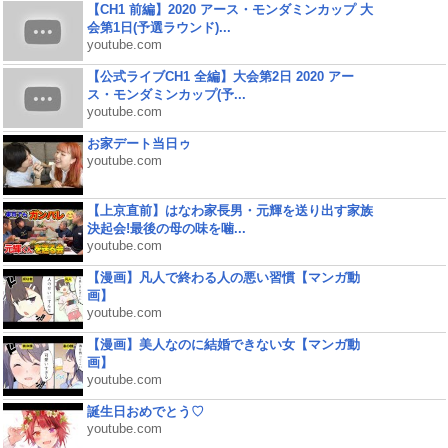
【CH1 前編】2020 アース・モンダミンカップ 大
会第1日(予選ラウンド)...
youtube.com
【公式ライブCH1 全編】大会第2日 2020 アー
ス・モンダミンカップ(予...
youtube.com
お家デート当日ゥ
youtube.com
【上京直前】はなわ家長男・元輝を送り出す家族
決起会!最後の母の味を噛...
youtube.com
【漫画】凡人で終わる人の悪い習慣【マンガ動
画】
youtube.com
【漫画】美人なのに結婚できない女【マンガ動
画】
youtube.com
誕生日おめでとう♡
youtube.com