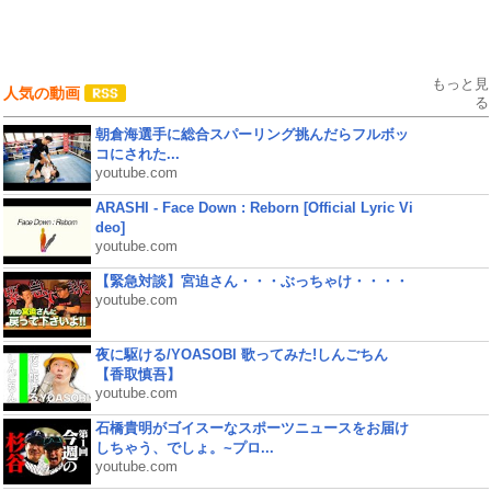
もっと見
人気の動画
る
朝倉海選手に総合スパーリング挑んだらフルボッ
コにされた...
youtube.com
ARASHI - Face Down : Reborn [Official Lyric Vi
deo]
youtube.com
【緊急対談】宮迫さん・・・ぶっちゃけ・・・・
youtube.com
夜に駆ける/YOASOBI 歌ってみた!しんごちん
【香取慎吾】
youtube.com
石橋貴明がゴイスーなスポーツニュースをお届け
しちゃう、でしょ。~プロ...
youtube.com