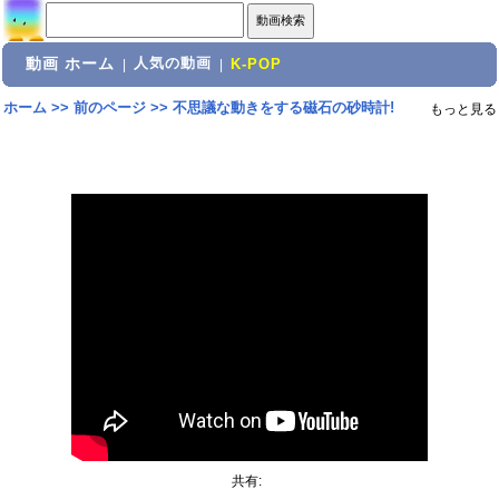
動画 ホーム
人気の動画
|
|
K-POP
ホーム
>>
前のページ
>>
不思議な動きをする磁石の砂時計!
もっと見る
共有: