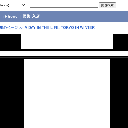
提携/入店
|
iPhone
|
前のページ
>>
A DAY IN THE LIFE: TOKYO IN WINTER