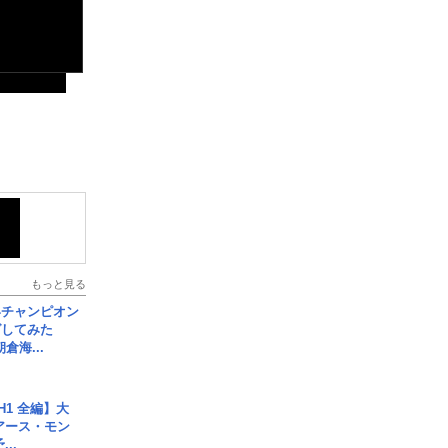
もっと見る
界チャンピオン
グしてみた
倉海...
H1 全編】大
 アース・モン
..