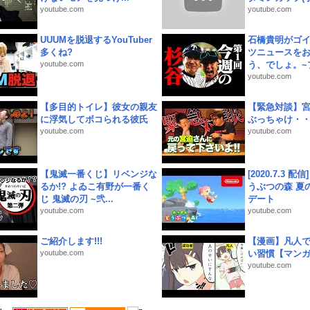
youtube.com
youtube.com
UUUMを脱退するYouTuber
石橋貴明がゴ
多くね?
ツニュースを
youtube.com
う、でしょ。~プ
youtube.com
【多目的トイレ】彼女の親友
【緊急対談】
に浮気してボコられる彼氏
ぶっちゃけ・
youtube.com
youtube.com
【鬼滅一番くじ】リベンジな
[2020.7.3 配
るか!? よゐこ有野が一番く
うぶつの森 夏
じ 鬼滅の刃 ~弐...
デート
youtube.com
youtube.com
ご紹介します!!!
【漫画】凡人
youtube.com
い習慣【マン
youtube.com