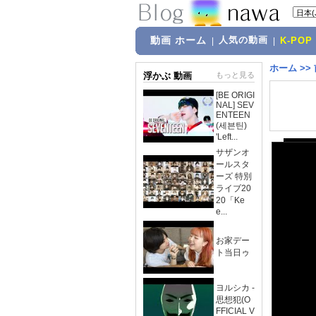
動画 ホーム
人気の動画
|
|
K-POP
ホーム
>>
浮かぶ 動画
もっと見る
[BE ORIGI
NAL] SEV
ENTEEN
(세븐틴)
'Left...
サザンオ
ールスタ
ーズ 特別
ライブ20
20「Ke
e...
お家デー
ト当日ゥ
ヨルシカ -
思想犯(O
FFICIAL V