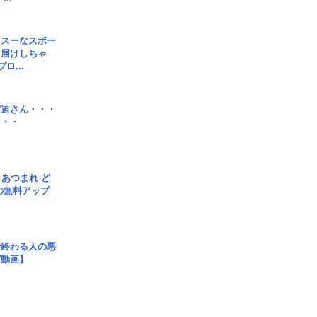
イスーなスポー
お届けしちゃ
ロ...
宮迫さん・・・
・・・
信] あつまれ ど
の無料アップ
で終わる人の悪
ガ動画】