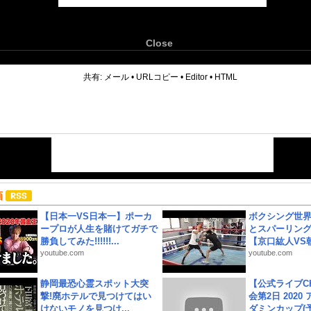
Close
6
共有:
メール
•
URLコピー
•
Editor
•
HTML
画
【日本一VS日本一】ポーカ
ボクシング世
ープロが人生を賭けてガチで
とスパーリン
勝負してみた!!!!!!...
【京口紘人VS朝
youtube.com
youtube.com
静岡最恐心霊スポット大突
【公式ライブC
撃!廃ホテルで見つけてはい
会第2日 2020
けないモノを見つけ...
ダミンカップ(予.