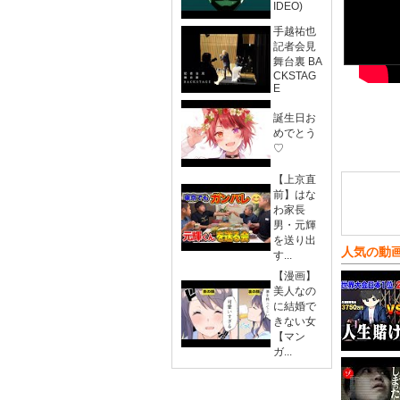
IDEO)
手越祐也
記者会見
舞台裏 BA
CKSTAG
E
誕生日お
めでとう
♡
【上京直
前】はな
わ家長
男・元輝
を送り出
人気の動
す...
【漫画】
美人なの
に結婚で
きない女
【マン
ガ...