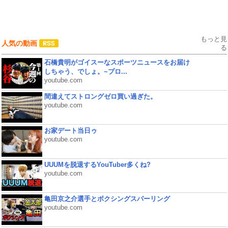
もっと見
人気の動画
る
石橋貴明がゴイスーなスポーツニュースをお届け
しちゃう、でしょ。~プロ...
youtube.com
間違えてストロングゼロ買い過ぎた。
youtube.com
お家デート当日ゥ
youtube.com
UUUMを脱退するYouTuber多くね?
youtube.com
亀田京之介選手とボクシングスパーリング
youtube.com