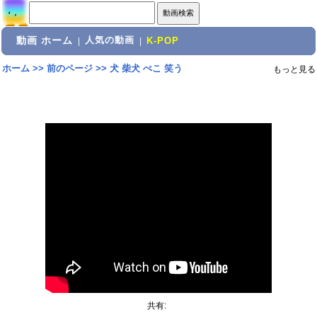
動画 ホーム
人気の動画
|
|
K-POP
ホーム
>>
前のページ
>>
犬 柴犬 ぺこ 笑う
もっと見る
共有: