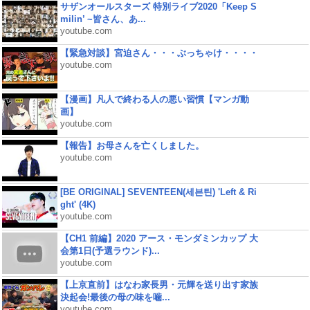
サザンオールスターズ 特別ライブ2020「Keep S
milin’ ~皆さん、あ...
youtube.com
【緊急対談】宮迫さん・・・ぶっちゃけ・・・・
youtube.com
【漫画】凡人で終わる人の悪い習慣【マンガ動
画】
youtube.com
【報告】お母さんを亡くしました。
youtube.com
[BE ORIGINAL] SEVENTEEN(세븐틴) 'Left & Ri
ght' (4K)
youtube.com
【CH1 前編】2020 アース・モンダミンカップ 大
会第1日(予選ラウンド)...
youtube.com
【上京直前】はなわ家長男・元輝を送り出す家族
決起会!最後の母の味を噛...
youtube.com