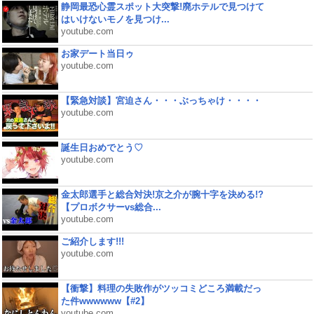
静岡最恐心霊スポット大突撃!廃ホテルで見つけて
はいけないモノを見つけ...
youtube.com
お家デート当日ゥ
youtube.com
【緊急対談】宮迫さん・・・ぶっちゃけ・・・・
youtube.com
誕生日おめでとう♡
youtube.com
金太郎選手と総合対決!京之介が腕十字を決める!?
【プロボクサーvs総合...
youtube.com
ご紹介します!!!
youtube.com
【衝撃】料理の失敗作がツッコミどころ満載だっ
た件wwwwww【#2】
youtube.com