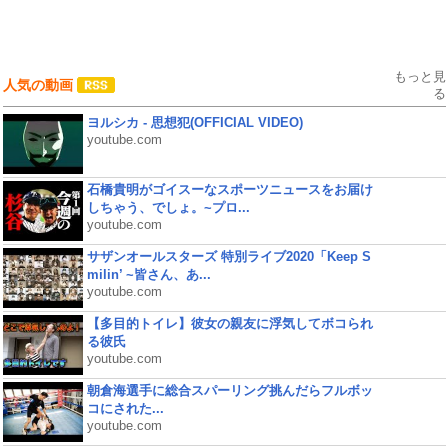
もっと見
人気の動画
る
ヨルシカ - 思想犯(OFFICIAL VIDEO)
youtube.com
石橋貴明がゴイスーなスポーツニュースをお届け
しちゃう、でしょ。~プロ...
youtube.com
サザンオールスターズ 特別ライブ2020「Keep S
milin’ ~皆さん、あ...
youtube.com
【多目的トイレ】彼女の親友に浮気してボコられ
る彼氏
youtube.com
朝倉海選手に総合スパーリング挑んだらフルボッ
コにされた...
youtube.com