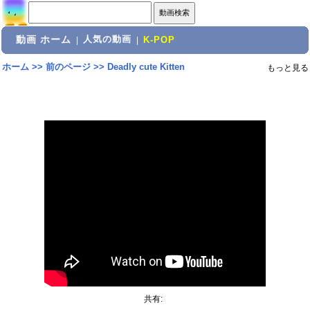
動画 ホーム
人気の動画
|
|
K-POP
ホーム
>>
前のページ
>>
Deadly cute Kitten
もっと見る
共有: