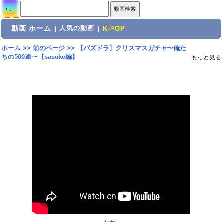
動画 ホーム
人気の動画
|
|
K-POP
ホーム
>>
前のページ
>>
【パズドラ】クリスマスガチャ〜俺た
ちの500連〜【sasuke編】
もっと見る