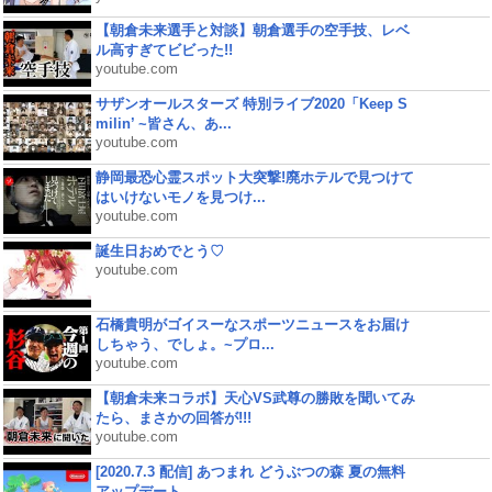
【朝倉未来選手と対談】朝倉選手の空手技、レベ
ル高すぎてビビった!!
youtube.com
サザンオールスターズ 特別ライブ2020「Keep S
milin’ ~皆さん、あ...
youtube.com
静岡最恐心霊スポット大突撃!廃ホテルで見つけて
はいけないモノを見つけ...
youtube.com
誕生日おめでとう♡
youtube.com
石橋貴明がゴイスーなスポーツニュースをお届け
しちゃう、でしょ。~プロ...
youtube.com
【朝倉未来コラボ】天心VS武尊の勝敗を聞いてみ
たら、まさかの回答が!!!
youtube.com
[2020.7.3 配信] あつまれ どうぶつの森 夏の無料
アップデート