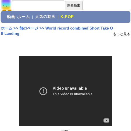
動画 ホーム
人気の動画
|
|
K-POP
ホーム
>>
前のページ
>>
World record combined Short Take O
ff Landing
もっと見る