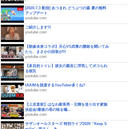
[2020.7.3 配信] あつまれ どうぶつの森 夏の無料
アップデート
youtube.com
ご紹介します!!!
youtube.com
【朝倉未来コラボ】天心VS武尊の勝敗を聞いてみ
たら、まさかの回答が!!!
youtube.com
【多目的トイレ】彼女の親友に浮気してボコられ
る彼氏
youtube.com
UUUMを脱退するYouTuber多くね?
youtube.com
【上京直前】はなわ家長男・元輝を送り出す家族
決起会!最後の母の味を噛...
youtube.com
サザンオールスターズ 特別ライブ2020「Keep S
milin’ ~皆さん、あ...