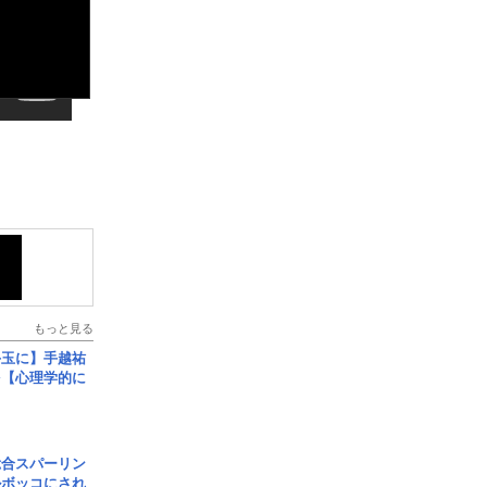
もっと見る
手玉に】手越祐
を【心理学的に
総合スパーリン
ルボッコにされ