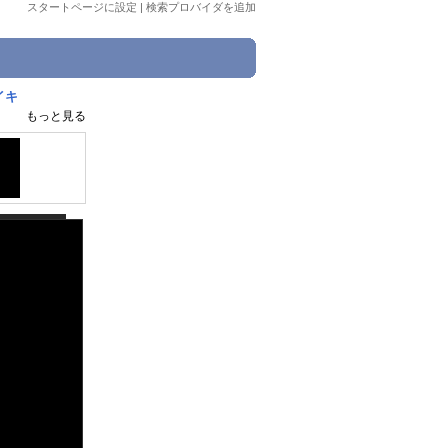
スタートページに設定
|
検索プロバイダを追加
イキ
もっと見る