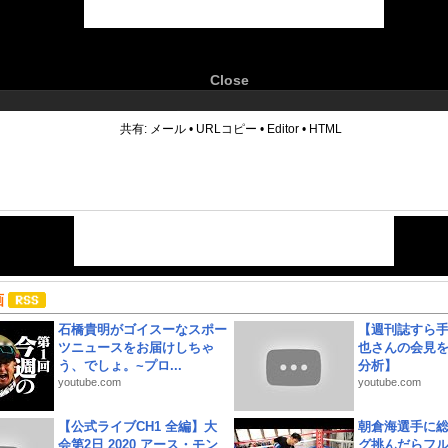
Close
6
共有:
メール
•
URLコピー
•
Editor
•
HTML
画
石橋貴明がゴイスーなスポー
【週刊誌すら
ツニュースをお届けしちゃ
也さんの会見
う、でしょ。~プロ...
分析】
youtube.com
youtube.com
【公式ライブCH1 全編】大
朝倉海選手に
会第2日 2020 アース・モン
グ挑んだらフ