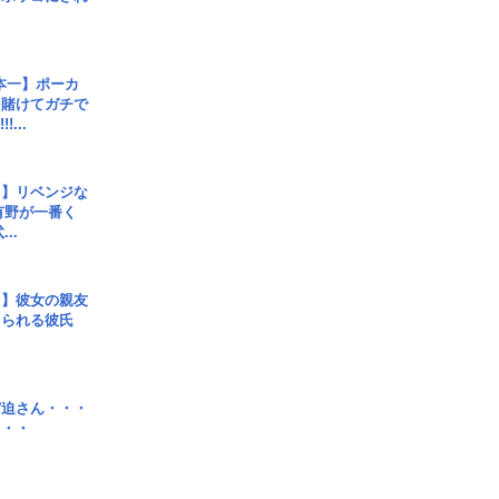
本一】ポーカ
を賭けてガチで
!...
じ】リベンジな
こ有野が一番く
..
レ】彼女の親友
コられる彼氏
宮迫さん・・・
・・・