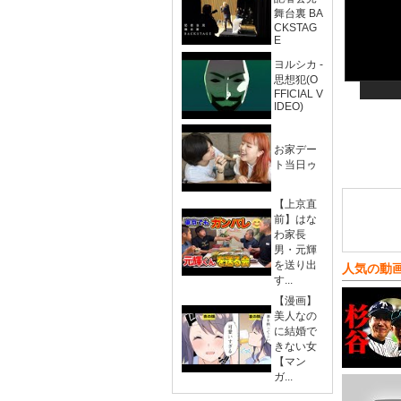
舞台裏 BA
CKSTAG
E
ヨルシカ -
思想犯(O
FFICIAL V
IDEO)
お家デー
ト当日ゥ
【上京直
前】はな
わ家長
男・元輝
を送り出
人気の動
す...
【漫画】
美人なの
に結婚で
きない女
【マン
ガ...