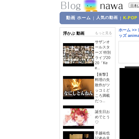
動画 ホーム
人気の動画
|
|
K-POP
ホーム
>>
浮かぶ 動画
もっと見る
ッズ animat
サザンオ
ールスタ
ーズ 特別
ライブ20
20「Ke
e...
【衝撃】
料理の失
敗作がツ
ッコミど
ころ満載
だっ...
誕生日お
めでとう
♡
手越祐也
記者会見