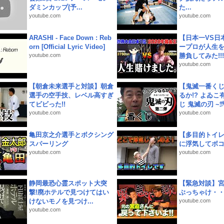
ダミンカップ(予...
た...
youtube.com
youtube.com
ARASHI - Face Down : Reb
【日本一VS日
orn [Official Lyric Video]
ープロが人生
youtube.com
勝負してみた!!!!!
youtube.com
【朝倉未来選手と対談】朝倉
【鬼滅一番く
選手の空手技、レベル高すぎ
るか!? よゐ
てビビった!!
じ 鬼滅の刃 ~弐.
youtube.com
youtube.com
亀田京之介選手とボクシング
【多目的トイ
スパーリング
に浮気してボ
youtube.com
youtube.com
静岡最恐心霊スポット大突
【緊急対談】
撃!廃ホテルで見つけてはい
ぶっちゃけ・
けないモノを見つけ...
youtube.com
youtube.com