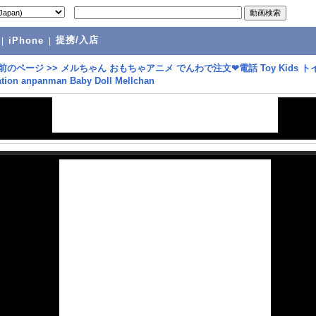
提携/入店
|
iPhone
|
前のページ
>>
メルちゃん おもちゃアニメ でんわで注文❤電話 Toy Kids ト
ion anpanman Baby Doll Mellchan