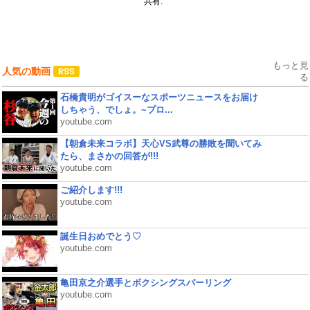
共有:
もっと見
人気の動画
る
石橋貴明がゴイスーなスポーツニュースをお届け
しちゃう、でしょ。~プロ...
youtube.com
【朝倉未来コラボ】天心VS武尊の勝敗を聞いてみ
たら、まさかの回答が!!!
youtube.com
ご紹介します!!!
youtube.com
誕生日おめでとう♡
youtube.com
亀田京之介選手とボクシングスパーリング
youtube.com