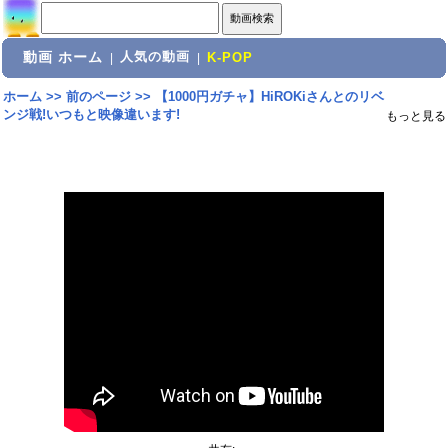
動画 ホーム
人気の動画
|
|
K-POP
ホーム
>>
前のページ
>>
【1000円ガチャ】HiROKiさんとのリベ
ンジ戦!いつもと映像違います!
もっと見る