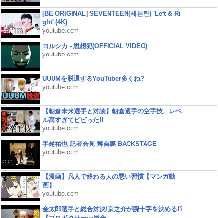
[BE ORIGINAL] SEVENTEEN(세븐틴) 'Left & Ri
ght' (4K)
youtube.com
ヨルシカ - 思想犯(OFFICIAL VIDEO)
youtube.com
UUUMを脱退するYouTuber多くね?
youtube.com
【朝倉未来選手と対談】朝倉選手の空手技、レベ
ル高すぎてビビった!!
youtube.com
手越祐也 記者会見 舞台裏 BACKSTAGE
youtube.com
【漫画】凡人で終わる人の悪い習慣【マンガ動
画】
youtube.com
金太郎選手と総合対決!京之介が腕十字を決める!?
【プロボクサーvs総合...