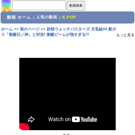
動画 ホーム
人気の動画
|
|
K-POP
ホーム
>>
前のページ
>>
妖怪ウォッチバスターズ 月兎組#4 新ボ
ス「覚醒日ノ神」と対決! 覚醒ビームが強すぎる!?
もっと見る