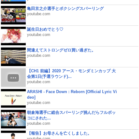
亀田京之介選手とボクシングスパーリング
youtube.com
誕生日おめでとう♡
youtube.com
間違えてストロングゼロ買い過ぎた。
youtube.com
【CH1 前編】2020 アース・モンダミンカップ 大
会第1日(予選ラウンド)...
youtube.com
ARASHI - Face Down : Reborn [Official Lyric Vi
deo]
youtube.com
朝倉海選手に総合スパーリング挑んだらフルボッ
コにされた...
youtube.com
【報告】お母さんを亡くしました。
youtube.com