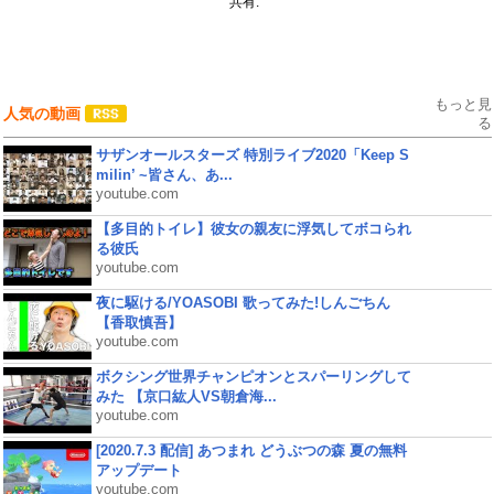
共有:
もっと見
人気の動画
る
サザンオールスターズ 特別ライブ2020「Keep S
milin’ ~皆さん、あ...
youtube.com
【多目的トイレ】彼女の親友に浮気してボコられ
る彼氏
youtube.com
夜に駆ける/YOASOBI 歌ってみた!しんごちん
【香取慎吾】
youtube.com
ボクシング世界チャンピオンとスパーリングして
みた 【京口紘人VS朝倉海...
youtube.com
[2020.7.3 配信] あつまれ どうぶつの森 夏の無料
アップデート
youtube.com