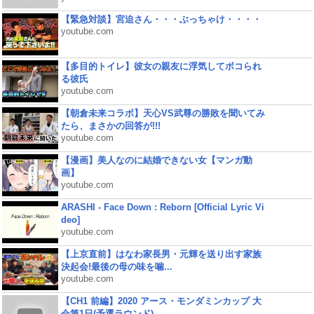
【緊急対談】宮迫さん・・・ぶっちゃけ・・・・
youtube.com
【多目的トイレ】彼女の親友に浮気してボコられ
る彼氏
youtube.com
【朝倉未来コラボ】天心VS武尊の勝敗を聞いてみ
たら、まさかの回答が!!!
youtube.com
【漫画】美人なのに結婚できない女【マンガ動
画】
youtube.com
ARASHI - Face Down : Reborn [Official Lyric Vi
deo]
youtube.com
【上京直前】はなわ家長男・元輝を送り出す家族
決起会!最後の母の味を噛...
youtube.com
【CH1 前編】2020 アース・モンダミンカップ 大
会第1日(予選ラウンド)...