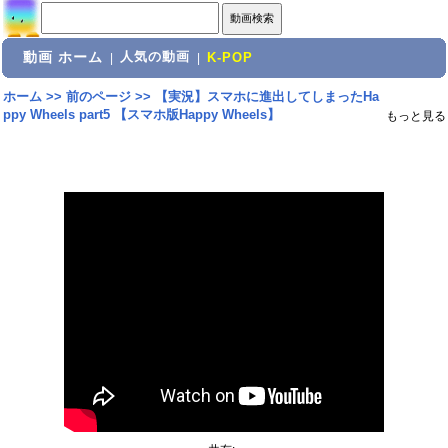
動画 ホーム
人気の動画
|
|
K-POP
ホーム
>>
前のページ
>>
【実況】スマホに進出してしまったHa
ppy Wheels part5 【スマホ版Happy Wheels】
もっと見る