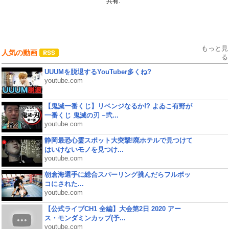
共有:
もっと見
人気の動画
る
UUUMを脱退するYouTuber多くね?
youtube.com
【鬼滅一番くじ】リベンジなるか!? よゐこ有野が
一番くじ 鬼滅の刃 ~弐...
youtube.com
静岡最恐心霊スポット大突撃!廃ホテルで見つけて
はいけないモノを見つけ...
youtube.com
朝倉海選手に総合スパーリング挑んだらフルボッ
コにされた...
youtube.com
【公式ライブCH1 全編】大会第2日 2020 アー
ス・モンダミンカップ(予...
youtube.com