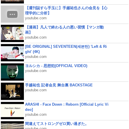
【週刊誌すら手玉に】手越祐也さんの会見を【心
理学的に分析】
youtube.com
【漫画】凡人で終わる人の悪い習慣【マンガ動
画】
youtube.com
[BE ORIGINAL] SEVENTEEN(세븐틴) 'Left & Ri
ght' (4K)
youtube.com
ヨルシカ - 思想犯(OFFICIAL VIDEO)
youtube.com
手越祐也 記者会見 舞台裏 BACKSTAGE
youtube.com
ARASHI - Face Down : Reborn [Official Lyric Vi
deo]
youtube.com
間違えてストロングゼロ買い過ぎた。
youtube.com