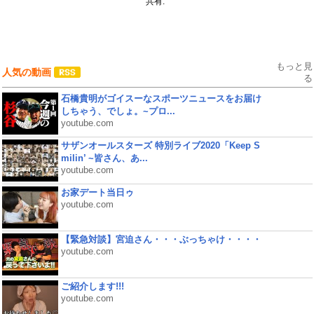
共有:
もっと見
人気の動画
る
石橋貴明がゴイスーなスポーツニュースをお届け
しちゃう、でしょ。~プロ...
youtube.com
サザンオールスターズ 特別ライブ2020「Keep S
milin’ ~皆さん、あ...
youtube.com
お家デート当日ゥ
youtube.com
【緊急対談】宮迫さん・・・ぶっちゃけ・・・・
youtube.com
ご紹介します!!!
youtube.com