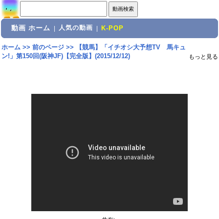
動画 ホーム
人気の動画
|
|
K-POP
ホーム
>>
前のページ
>>
【競馬】「イチオシ大予想TV 馬キュ
ン!」第150回(阪神JF)【完全版】(2015/12/12)
もっと見る