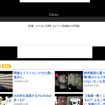
Close
6
共有:
メール
•
URLコピー
•
Editor
•
HTML
画
間違えてストロングゼロ買い
静岡最恐心霊
過ぎた。
撃!廃ホテルで
youtube.com
けないモノを見つ
youtube.com
UUUMを脱退するYouTuber
【鬼滅一番く
多くね?
るか!? よゐ
youtube.com
じ 鬼滅の刃 ~弐.