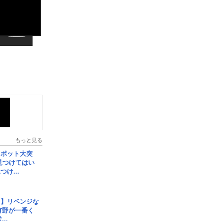
もっと見る
スポット大突
見つけてはい
け...
じ】リベンジな
こ有野が一番く
..