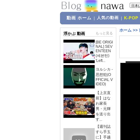
動画 ホーム
人気の動画
|
|
K-POP
ホーム
>>
浮かぶ 動画
もっと見る
[BE ORIGI
NAL] SEV
ENTEEN
(세븐틴)
'Left...
ヨルシカ -
思想犯(O
FFICIAL V
IDEO)
【上京直
前】はな
わ家長
男・元輝
を送り出
す...
【週刊誌
すら手玉
に】手越