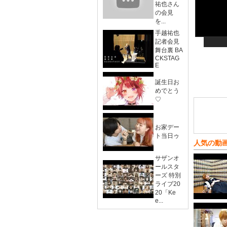
祐也さん
の会見
を...
手越祐也
記者会見
舞台裏 BA
CKSTAG
E
誕生日お
めでとう
♡
お家デー
ト当日ゥ
人気の動
サザンオ
ールスタ
ーズ 特別
ライブ20
20「Ke
e...