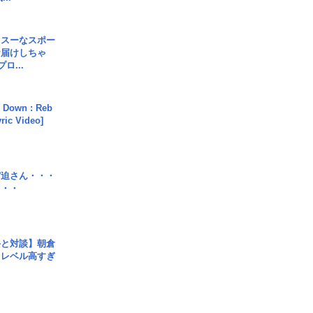
イスーなスポー
お届けしちゃ
ロ...
 Down : Reb
yric Video]
宮迫さん・・・
・・・
手と対談】朝倉
、レベル高すぎ