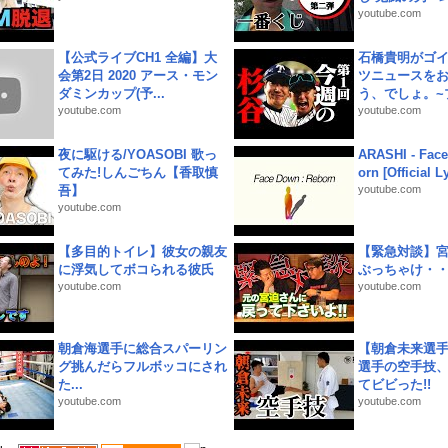
youtube.com
【公式ライブCH1 全編】大
石橋貴明がゴ
会第2日 2020 アース・モン
ツニュースを
ダミンカップ(予...
う、でしょ。~プ
youtube.com
youtube.com
夜に駆ける/YOASOBI 歌っ
ARASHI - Face
てみた!しんごちん【香取慎
orn [Official L
吾】
youtube.com
youtube.com
【多目的トイレ】彼女の親友
【緊急対談】
に浮気してボコられる彼氏
ぶっちゃけ・
youtube.com
youtube.com
朝倉海選手に総合スパーリン
【朝倉未来選
グ挑んだらフルボッコにされ
選手の空手技
た...
てビビった!!
youtube.com
youtube.com