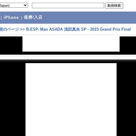
提携/入店
|
iPhone
|
前のページ
>>
B.ESP. Mao ASADA 浅田真央 SP - 2015 Grand Prix Final