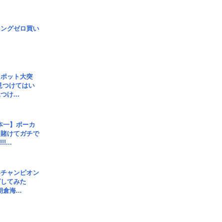
ロングゼロ買い
スポット大突
見つけてはい
け...
本一】ポーカ
を賭けてガチで
!...
界チャンピオン
グしてみた
倉海...