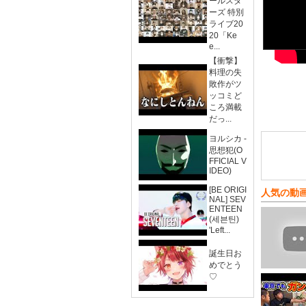
ールスタ
ーズ 特別
ライブ20
20「Ke
e...
【衝撃】
料理の失
敗作がツ
ッコミど
ころ満載
だっ...
ヨルシカ -
思想犯(O
FFICIAL V
IDEO)
[BE ORIGI
人気の動
NAL] SEV
ENTEEN
(세븐틴)
'Left...
誕生日お
めでとう
♡