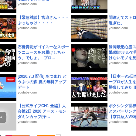
youtube.com
【緊急対談】宮迫さん・・・
間違えてスト
ぶっちゃけ・・・・
過ぎた。
youtube.com
youtube.com
石橋貴明がゴイスーなスポー
静岡最恐心霊
ツニュースをお届けしちゃ
撃!廃ホテルで
う、でしょ。~プロ...
けないモノを見つ
youtube.com
youtube.com
[2020.7.3 配信] あつまれ ど
【日本一VS日
うぶつの森 夏の無料アップ
ープロが人生
デート
勝負してみた!!!!!
youtube.com
youtube.com
【公式ライブCH1 全編】大
ボクシング世
会第2日 2020 アース・モン
とスパーリン
ダミンカップ(予...
【京口紘人VS朝
youtube.com
youtube.com