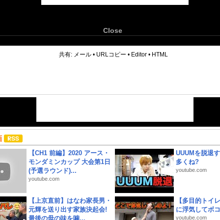
Close
6
共有:
メール
•
URLコピー
•
Editor
•
HTML
画
【CH1 前編】2020 アース・
UUUMを脱退する
モンダミンカップ 大会第1日
多くね?
(予選ラウンド)...
youtube.com
youtube.com
【上京直前】はなわ家長男・
【多目的トイ
元輝を送り出す家族決起会!
に浮気してボ
最後の母の味を噛...
youtube.com