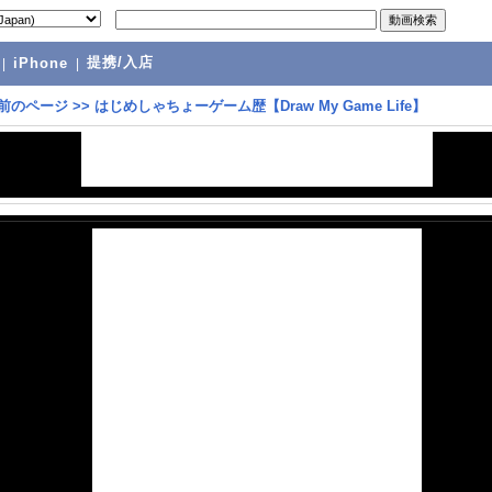
提携/入店
|
iPhone
|
前のページ
>>
はじめしゃちょーゲーム歴【Draw My Game Life】