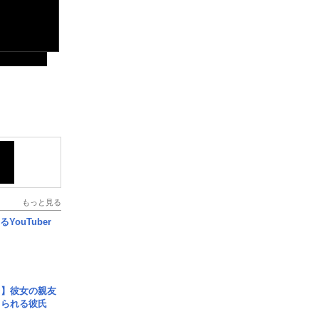
もっと見る
YouTuber
レ】彼女の親友
コられる彼氏