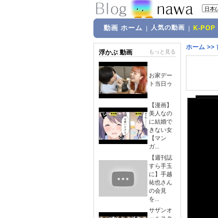
動画 ホーム
人気の動画
|
|
K-POP
ホーム
>>
浮かぶ 動画
もっと見る
お家デー
ト当日ゥ
【漫画】
美人なの
に結婚で
きない女
【マン
ガ...
【週刊誌
すら手玉
に】手越
祐也さん
の会見
を...
サザンオ