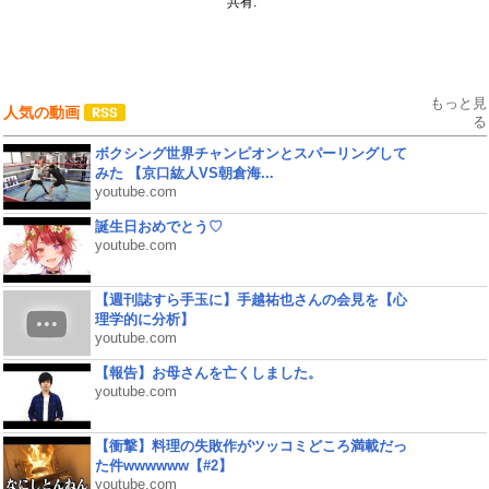
共有:
もっと見
人気の動画
る
ボクシング世界チャンピオンとスパーリングして
みた 【京口紘人VS朝倉海...
youtube.com
誕生日おめでとう♡
youtube.com
【週刊誌すら手玉に】手越祐也さんの会見を【心
理学的に分析】
youtube.com
【報告】お母さんを亡くしました。
youtube.com
【衝撃】料理の失敗作がツッコミどころ満載だっ
た件wwwwww【#2】
youtube.com