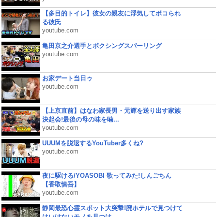
【多目的トイレ】彼女の親友に浮気してボコられ
る彼氏
youtube.com
亀田京之介選手とボクシングスパーリング
youtube.com
お家デート当日ゥ
youtube.com
【上京直前】はなわ家長男・元輝を送り出す家族
決起会!最後の母の味を噛...
youtube.com
UUUMを脱退するYouTuber多くね?
youtube.com
夜に駆ける/YOASOBI 歌ってみた!しんごちん
【香取慎吾】
youtube.com
静岡最恐心霊スポット大突撃!廃ホテルで見つけて
はいけないモノを見つけ...