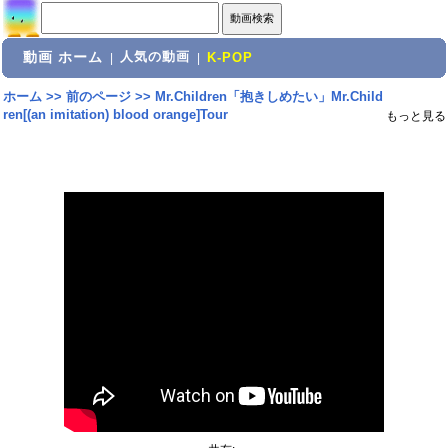
動画 ホーム
人気の動画
|
|
K-POP
ホーム
>>
前のページ
>>
Mr.Children「抱きしめたい」Mr.Child
ren[(an imitation) blood orange]Tour
もっと見る