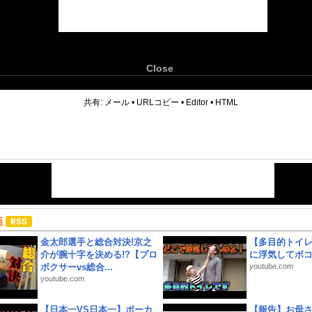
Close
6
共有:
メール
•
URLコピー
•
Editor
•
HTML
画
金太郎選手と総合対決!京之
【多目的トイ
介が腕十字を決める!?【プロ
に浮気してボ
ボクサーvs総合...
youtube.com
youtube.com
【日本一VS日本一】ポーカ
【報告】お母