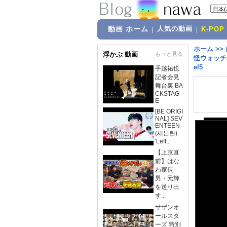
動画 ホーム
人気の動画
|
|
K-POP
ホーム
>>
浮かぶ 動画
もっと見る
怪ウォッチ
el5
手越祐也
記者会見
舞台裏 BA
CKSTAG
E
[BE ORIGI
NAL] SEV
ENTEEN
(세븐틴)
'Left...
【上京直
前】はな
わ家長
男・元輝
を送り出
す...
サザンオ
ールスタ
ーズ 特別