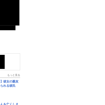
もっと見る
レ】彼女の親友
コられる彼氏
さんを亡くしま