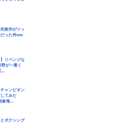
の失敗作がツッ
だった件ww
じ】リベンジな
こ有野が一番く
..
界チャンピオン
グしてみた
倉海...
手とボクシング