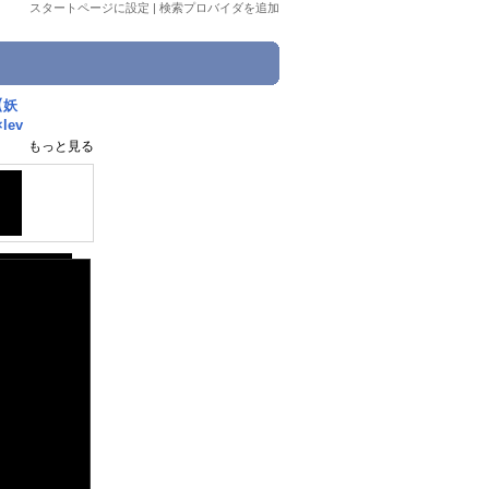
スタートページに設定
|
検索プロバイダを追加
【妖
ev
もっと見る