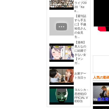
ライブ20
20「Ke
e...
【週刊誌
すら手玉
に】手越
祐也さん
の会見
を...
【漫画】
美人なの
に結婚で
きない女
【マン
ガ...
お家デー
人気の動
ト当日ゥ
ヨルシカ -
思想犯(O
FFICIAL V
IDEO)