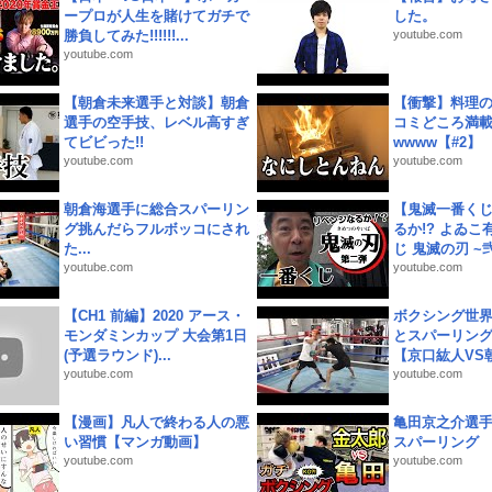
ープロが人生を賭けてガチで
した。
勝負してみた!!!!!!...
youtube.com
youtube.com
【朝倉未来選手と対談】朝倉
【衝撃】料理
選手の空手技、レベル高すぎ
コミどころ満載
てビビった!!
wwww【#2】
youtube.com
youtube.com
朝倉海選手に総合スパーリン
【鬼滅一番く
グ挑んだらフルボッコにされ
るか!? よゐ
た...
じ 鬼滅の刃 ~弐.
youtube.com
youtube.com
【CH1 前編】2020 アース・
ボクシング世
モンダミンカップ 大会第1日
とスパーリン
(予選ラウンド)...
【京口紘人VS朝
youtube.com
youtube.com
【漫画】凡人で終わる人の悪
亀田京之介選
い習慣【マンガ動画】
スパーリング
youtube.com
youtube.com