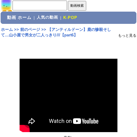
動画 ホーム
人気の動画
|
|
K-POP
ホーム
>>
前のページ
>>
【アンティルドーン】鹿の惨殺そし
て…山小屋で男女が二人っきり///【part6】
もっと見る