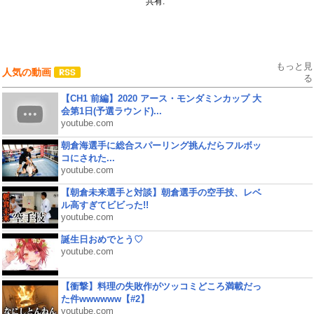
共有:
もっと見
人気の動画
る
【CH1 前編】2020 アース・モンダミンカップ 大
会第1日(予選ラウンド)...
youtube.com
朝倉海選手に総合スパーリング挑んだらフルボッ
コにされた...
youtube.com
【朝倉未来選手と対談】朝倉選手の空手技、レベ
ル高すぎてビビった!!
youtube.com
誕生日おめでとう♡
youtube.com
【衝撃】料理の失敗作がツッコミどころ満載だっ
た件wwwwww【#2】
youtube.com