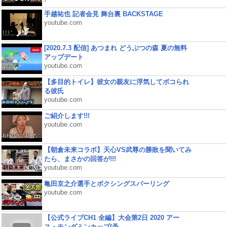
手越祐也 記者会見 舞台裏 BACKSTAGE
youtube.com
[2020.7.3 配信] あつまれ どうぶつの森 夏の無料
アップデート
youtube.com
【多目的トイレ】彼女の親友に浮気してボコられ
る彼氏
youtube.com
ご紹介します!!!
youtube.com
【朝倉未来コラボ】天心VS武尊の勝敗を聞いてみ
たら、まさかの回答が!!!
youtube.com
亀田京之介選手とボクシングスパーリング
youtube.com
【公式ライブCH1 全編】大会第2日 2020 アー
ス・モンダミンカップ(予...