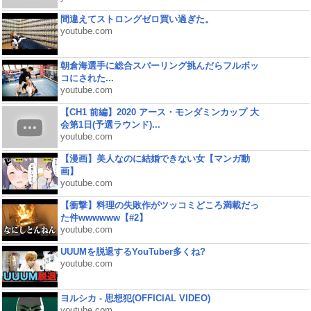
間違えてストロングゼロ買い過ぎた。
youtube.com
朝倉海選手に総合スパーリング挑んだらフルボッ
コにされた...
youtube.com
【CH1 前編】2020 アース・モンダミンカップ 大
会第1日(予選ラウンド)...
youtube.com
【漫画】美人なのに結婚できない女【マンガ動
画】
youtube.com
【衝撃】料理の失敗作がツッコミどころ満載だっ
た件wwwwww【#2】
youtube.com
UUUMを脱退するYouTuber多くね?
youtube.com
ヨルシカ - 思想犯(OFFICIAL VIDEO)
youtube.com