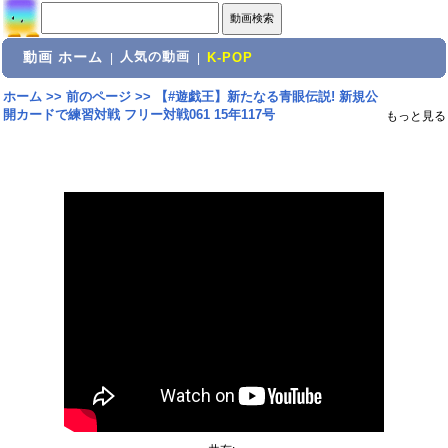
動画 ホーム
人気の動画
|
|
K-POP
ホーム
>>
前のページ
>>
【#遊戯王】新たなる青眼伝説! 新規公
開カードで練習対戦 フリー対戦061 15年117号
もっと見る