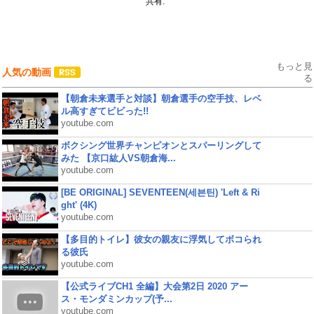
共有:
もっと見
人気の動画
る
【朝倉未来選手と対談】朝倉選手の空手技、レベ
ル高すぎてビビった!!
youtube.com
ボクシング世界チャンピオンとスパーリングして
みた 【京口紘人VS朝倉海...
youtube.com
[BE ORIGINAL] SEVENTEEN(세븐틴) 'Left & Ri
ght' (4K)
youtube.com
【多目的トイレ】彼女の親友に浮気してボコられ
る彼氏
youtube.com
【公式ライブCH1 全編】大会第2日 2020 アー
ス・モンダミンカップ(予...
youtube.com