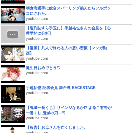
朝倉海選手に総合スパーリング挑んだらフルボッ
コにされた...
youtube.com
【週刊誌すら手玉に】手越祐也さんの会見を【心
理学的に分析】
youtube.com
【漫画】凡人で終わる人の悪い習慣【マンガ動
画】
youtube.com
誕生日おめでとう♡
youtube.com
手越祐也 記者会見 舞台裏 BACKSTAGE
youtube.com
【鬼滅一番くじ】リベンジなるか!? よゐこ有野が
一番くじ 鬼滅の刃 ~弐...
youtube.com
【報告】お母さんを亡くしました。
youtube.com