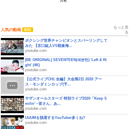
共有:
もっと見
人気の動画
る
ボクシング世界チャンピオンとスパーリングして
みた 【京口紘人VS朝倉海...
youtube.com
[BE ORIGINAL] SEVENTEEN(세븐틴) 'Left & Ri
ght' (4K)
youtube.com
【公式ライブCH1 全編】大会第2日 2020 アー
ス・モンダミンカップ(予...
youtube.com
サザンオールスターズ 特別ライブ2020「Keep S
milin’ ~皆さん、あ...
youtube.com
UUUMを脱退するYouTuber多くね?
youtube.com