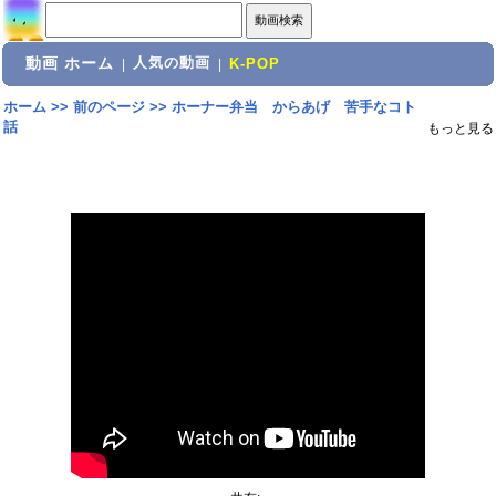
動画 ホーム
人気の動画
|
|
K-POP
ホーム
>>
前のページ
>>
ホーナー弁当 からあげ 苦手なコト
話
もっと見る