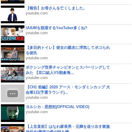
【報告】お母さんを亡くしました。
youtube.com
UUUMを脱退するYouTuber多くね?
youtube.com
【多目的トイレ】彼女の親友に浮気してボコられ
る彼氏
youtube.com
ボクシング世界チャンピオンとスパーリングして
みた 【京口紘人VS朝倉海...
youtube.com
【CH1 前編】2020 アース・モンダミンカップ 大
会第1日(予選ラウンド)...
youtube.com
ヨルシカ - 思想犯(OFFICIAL VIDEO)
youtube.com
【上京直前】はなわ家長男・元輝を送り出す家族
決起会!最後の母の味を噛...