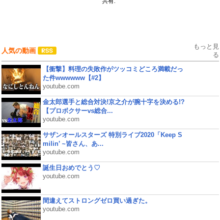
共有:
もっと見
人気の動画
る
【衝撃】料理の失敗作がツッコミどころ満載だっ
た件wwwwww【#2】
youtube.com
金太郎選手と総合対決!京之介が腕十字を決める!?
【プロボクサーvs総合...
youtube.com
サザンオールスターズ 特別ライブ2020「Keep S
milin’ ~皆さん、あ...
youtube.com
誕生日おめでとう♡
youtube.com
間違えてストロングゼロ買い過ぎた。
youtube.com