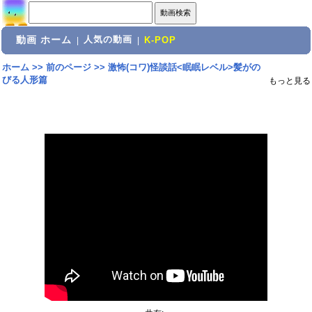
動画 ホーム
人気の動画
|
|
K-POP
ホーム
>>
前のページ
>>
激怖(コワ)怪談話<眠眠レベル>髪がの
びる人形篇
もっと見る