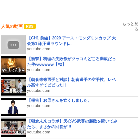
もっと見
人気の動画
る
【CH1 前編】2020 アース・モンダミンカップ 大
会第1日(予選ラウンド)...
youtube.com
【衝撃】料理の失敗作がツッコミどころ満載だっ
た件wwwwww【#2】
youtube.com
【朝倉未来選手と対談】朝倉選手の空手技、レベ
ル高すぎてビビった!!
youtube.com
【報告】お母さんを亡くしました。
youtube.com
【朝倉未来コラボ】天心VS武尊の勝敗を聞いてみ
たら、まさかの回答が!!!
youtube.com