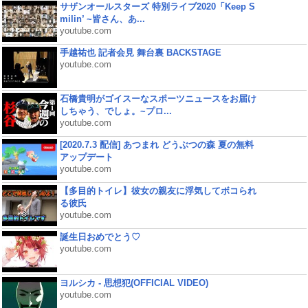
サザンオールスターズ 特別ライブ2020「Keep S
milin’ ~皆さん、あ...
youtube.com
手越祐也 記者会見 舞台裏 BACKSTAGE
youtube.com
石橋貴明がゴイスーなスポーツニュースをお届け
しちゃう、でしょ。~プロ...
youtube.com
[2020.7.3 配信] あつまれ どうぶつの森 夏の無料
アップデート
youtube.com
【多目的トイレ】彼女の親友に浮気してボコられ
る彼氏
youtube.com
誕生日おめでとう♡
youtube.com
ヨルシカ - 思想犯(OFFICIAL VIDEO)
youtube.com