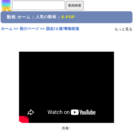
動画 ホーム
人気の動画
|
|
K-POP
ホーム
>>
前のページ
>>
脱走!☆速!匍匐前進
もっと見る
共有: