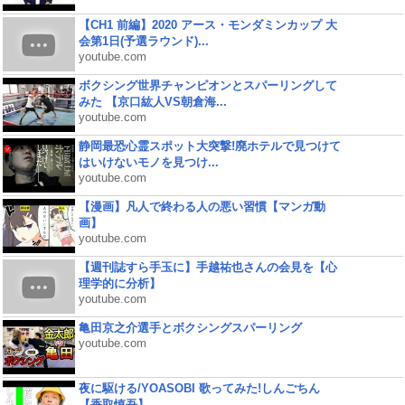
【CH1 前編】2020 アース・モンダミンカップ 大
会第1日(予選ラウンド)...
youtube.com
ボクシング世界チャンピオンとスパーリングして
みた 【京口紘人VS朝倉海...
youtube.com
静岡最恐心霊スポット大突撃!廃ホテルで見つけて
はいけないモノを見つけ...
youtube.com
【漫画】凡人で終わる人の悪い習慣【マンガ動
画】
youtube.com
【週刊誌すら手玉に】手越祐也さんの会見を【心
理学的に分析】
youtube.com
亀田京之介選手とボクシングスパーリング
youtube.com
夜に駆ける/YOASOBI 歌ってみた!しんごちん
【香取慎吾】