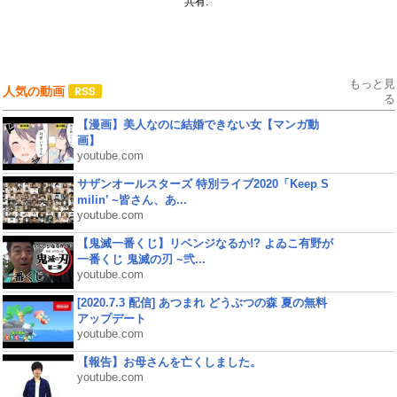
共有:
もっと見
人気の動画
る
【漫画】美人なのに結婚できない女【マンガ動
画】
youtube.com
サザンオールスターズ 特別ライブ2020「Keep S
milin’ ~皆さん、あ...
youtube.com
【鬼滅一番くじ】リベンジなるか!? よゐこ有野が
一番くじ 鬼滅の刃 ~弐...
youtube.com
[2020.7.3 配信] あつまれ どうぶつの森 夏の無料
アップデート
youtube.com
【報告】お母さんを亡くしました。
youtube.com