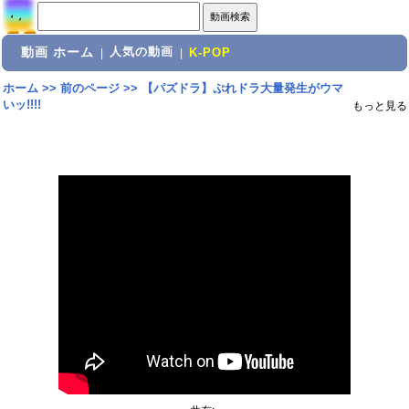
動画 ホーム
人気の動画
|
|
K-POP
ホーム
>>
前のページ
>>
【パズドラ】ぷれドラ大量発生がウマ
いッ!!!!
もっと見る