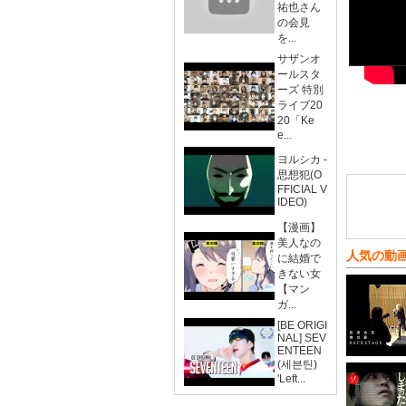
祐也さん
の会見
を...
サザンオ
ールスタ
ーズ 特別
ライブ20
20「Ke
e...
ヨルシカ -
思想犯(O
FFICIAL V
IDEO)
【漫画】
美人なの
人気の動
に結婚で
きない女
【マン
ガ...
[BE ORIGI
NAL] SEV
ENTEEN
(세븐틴)
'Left...