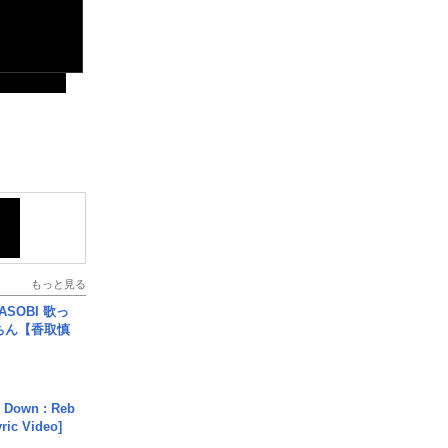
もっと見る
SOBI 歌っ
ちん【香取慎
 Down : Reb
yric Video]