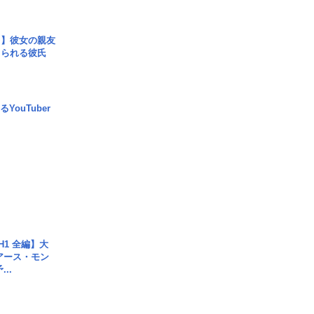
レ】彼女の親友
コられる彼氏
YouTuber
H1 全編】大
 アース・モン
..