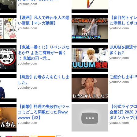
youtube.com
【漫画】凡人で終わる人の悪
【多目的トイ
い習慣【マンガ動画】
に浮気してボ
youtube.com
youtube.com
【鬼滅一番くじ】リベンジな
UUUMを脱退する
るか!? よゐこ有野が一番く
多くね?
じ 鬼滅の刃 ~弐...
youtube.com
youtube.com
【報告】お母さんを亡くしま
ご紹介します!!!
した。
youtube.com
youtube.com
【衝撃】料理の失敗作がツッ
【公式ライブC
コミどころ満載だった件ww
会第2日 2020
wwww【#2】
ダミンカップ(予.
youtube.com
youtube.com