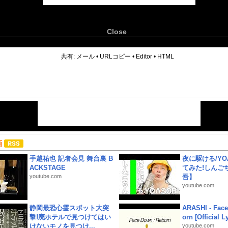
Close
6
共有:
メール
•
URLコピー
•
Editor
•
HTML
画
手越祐也 記者会見 舞台裏 B
夜に駆ける/YOA
ACKSTAGE
てみた!しんご
youtube.com
吾】
youtube.com
静岡最恐心霊スポット大突
ARASHI - Face
撃!廃ホテルで見つけてはい
orn [Official L
けないモノを見つけ...
youtube.com