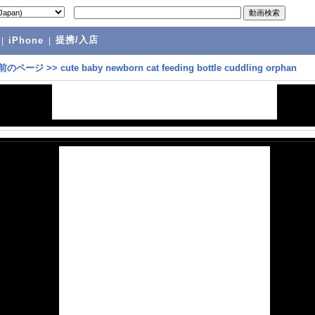
提携/入店
|
iPhone
|
前のページ
>>
cute baby newborn cat feeding bottle cuddling orphan