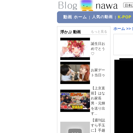
動画 ホーム
人気の動画
|
|
K-POP
ホーム
>>
浮かぶ 動画
もっと見る
誕生日お
めでとう
♡
お家デー
ト当日ゥ
【上京直
前】はな
わ家長
男・元輝
を送り出
す...
【週刊誌
すら手玉
に】手越