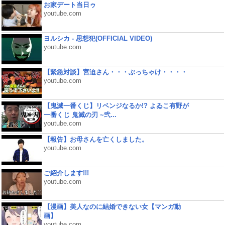
お家デート当日ゥ
youtube.com
ヨルシカ - 思想犯(OFFICIAL VIDEO)
youtube.com
【緊急対談】宮迫さん・・・ぶっちゃけ・・・・
youtube.com
【鬼滅一番くじ】リベンジなるか!? よゐこ有野が
一番くじ 鬼滅の刃 ~弐...
youtube.com
【報告】お母さんを亡くしました。
youtube.com
ご紹介します!!!
youtube.com
【漫画】美人なのに結婚できない女【マンガ動
画】
youtube.com