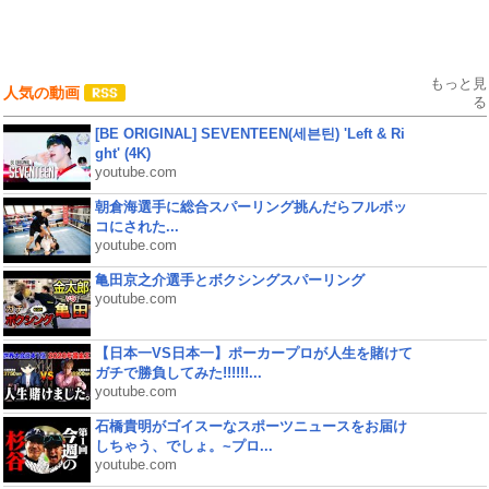
もっと見
人気の動画
る
[BE ORIGINAL] SEVENTEEN(세븐틴) 'Left & Ri
ght' (4K)
youtube.com
朝倉海選手に総合スパーリング挑んだらフルボッ
コにされた...
youtube.com
亀田京之介選手とボクシングスパーリング
youtube.com
【日本一VS日本一】ポーカープロが人生を賭けて
ガチで勝負してみた!!!!!!...
youtube.com
石橋貴明がゴイスーなスポーツニュースをお届け
しちゃう、でしょ。~プロ...
youtube.com