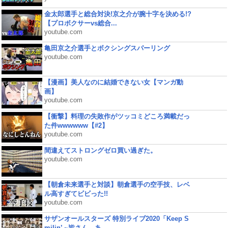
金太郎選手と総合対決!京之介が腕十字を決める!?
【プロボクサーvs総合...
youtube.com
亀田京之介選手とボクシングスパーリング
youtube.com
【漫画】美人なのに結婚できない女【マンガ動
画】
youtube.com
【衝撃】料理の失敗作がツッコミどころ満載だっ
た件wwwwww【#2】
youtube.com
間違えてストロングゼロ買い過ぎた。
youtube.com
【朝倉未来選手と対談】朝倉選手の空手技、レベ
ル高すぎてビビった!!
youtube.com
サザンオールスターズ 特別ライブ2020「Keep S
milin’ ~皆さん、あ...