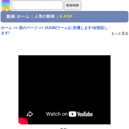
動画 ホーム
人気の動画
|
|
K-POP
ホーム
>>
前のページ
>>
UUUM(ウーム)に所属します!全部話し
ます!
もっと見る