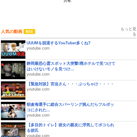
共有:
もっと見
人気の動画
る
UUUMを脱退するYouTuber多くね?
youtube.com
静岡最恐心霊スポット大突撃!廃ホテルで見つけて
はいけないモノを見つけ...
youtube.com
【緊急対談】宮迫さん・・・ぶっちゃけ・・・・
youtube.com
朝倉海選手に総合スパーリング挑んだらフルボッ
コにされた...
youtube.com
【多目的トイレ】彼女の親友に浮気してボコられ
る彼氏
youtube.com