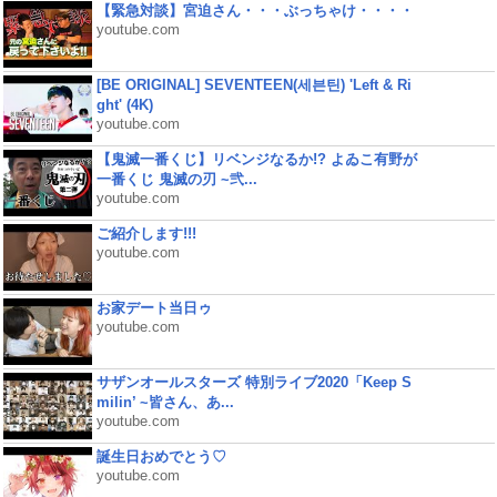
【緊急対談】宮迫さん・・・ぶっちゃけ・・・・
youtube.com
[BE ORIGINAL] SEVENTEEN(세븐틴) 'Left & Ri
ght' (4K)
youtube.com
【鬼滅一番くじ】リベンジなるか!? よゐこ有野が
一番くじ 鬼滅の刃 ~弐...
youtube.com
ご紹介します!!!
youtube.com
お家デート当日ゥ
youtube.com
サザンオールスターズ 特別ライブ2020「Keep S
milin’ ~皆さん、あ...
youtube.com
誕生日おめでとう♡
youtube.com