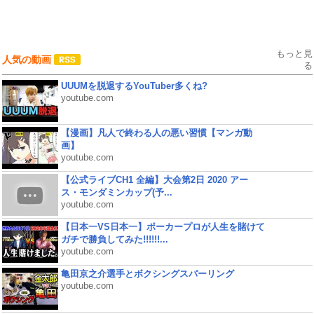
もっと見
人気の動画
る
UUUMを脱退するYouTuber多くね?
youtube.com
【漫画】凡人で終わる人の悪い習慣【マンガ動
画】
youtube.com
【公式ライブCH1 全編】大会第2日 2020 アー
ス・モンダミンカップ(予...
youtube.com
【日本一VS日本一】ポーカープロが人生を賭けて
ガチで勝負してみた!!!!!!...
youtube.com
亀田京之介選手とボクシングスパーリング
youtube.com