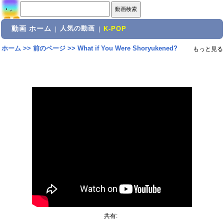
動画 ホーム
人気の動画
|
|
K-POP
ホーム
>>
前のページ
>>
What if You Were Shoryukened?
もっと見る
共有: