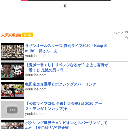
共有:
もっと見
人気の動画
る
サザンオールスターズ 特別ライブ2020「Keep S
milin’ ~皆さん、あ...
youtube.com
【鬼滅一番くじ】リベンジなるか!? よゐこ有野が
一番くじ 鬼滅の刃 ~弐...
youtube.com
亀田京之介選手とボクシングスパーリング
youtube.com
【公式ライブCH1 全編】大会第2日 2020 アー
ス・モンダミンカップ(予...
youtube.com
ボクシング世界チャンピオンとスパーリングして
みた 【京口紘人VS朝倉海...