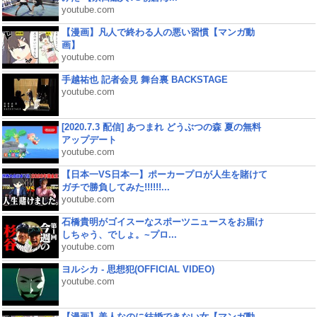
youtube.com
【漫画】凡人で終わる人の悪い習慣【マンガ動
画】
youtube.com
手越祐也 記者会見 舞台裏 BACKSTAGE
youtube.com
[2020.7.3 配信] あつまれ どうぶつの森 夏の無料
アップデート
youtube.com
【日本一VS日本一】ポーカープロが人生を賭けて
ガチで勝負してみた!!!!!!...
youtube.com
石橋貴明がゴイスーなスポーツニュースをお届け
しちゃう、でしょ。~プロ...
youtube.com
ヨルシカ - 思想犯(OFFICIAL VIDEO)
youtube.com
【漫画】美人なのに結婚できない女【マンガ動