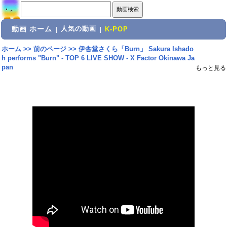
動画 ホーム
人気の動画
|
|
K-POP
ホーム
>>
前のページ
>>
伊舎堂さくら「Burn」 Sakura Ishado
h performs "Burn" - TOP 6 LIVE SHOW - X Factor Okinawa Ja
pan
もっと見る