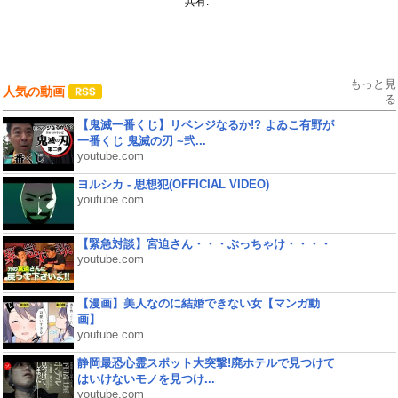
共有:
もっと見
人気の動画
る
【鬼滅一番くじ】リベンジなるか!? よゐこ有野が
一番くじ 鬼滅の刃 ~弐...
youtube.com
ヨルシカ - 思想犯(OFFICIAL VIDEO)
youtube.com
【緊急対談】宮迫さん・・・ぶっちゃけ・・・・
youtube.com
【漫画】美人なのに結婚できない女【マンガ動
画】
youtube.com
静岡最恐心霊スポット大突撃!廃ホテルで見つけて
はいけないモノを見つけ...
youtube.com