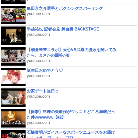
亀田京之介選手とボクシングスパーリング
youtube.com
手越祐也 記者会見 舞台裏 BACKSTAGE
youtube.com
【朝倉未来コラボ】天心VS武尊の勝敗を聞いてみ
たら、まさかの回答が!!!
youtube.com
誕生日おめでとう♡
youtube.com
お家デート当日ゥ
youtube.com
【衝撃】料理の失敗作がツッコミどころ満載だっ
た件wwwwww【#2】
youtube.com
石橋貴明がゴイスーなスポーツニュースをお届け
しちゃう、でしょ。~プロ...