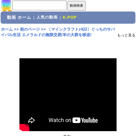
動画 ホーム
人気の動画
|
|
K-POP
ホーム
>>
前のページ
>>
〔マインクラフト♯422〕ぐっちのサバ
イバル生活 エメラルドの無限交易!羊の大群を移送!
もっと見る