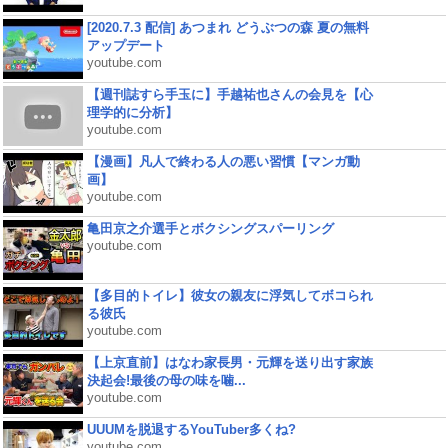
[2020.7.3 配信] あつまれ どうぶつの森 夏の無料
アップデート
youtube.com
【週刊誌すら手玉に】手越祐也さんの会見を【心
理学的に分析】
youtube.com
【漫画】凡人で終わる人の悪い習慣【マンガ動
画】
youtube.com
亀田京之介選手とボクシングスパーリング
youtube.com
【多目的トイレ】彼女の親友に浮気してボコられ
る彼氏
youtube.com
【上京直前】はなわ家長男・元輝を送り出す家族
決起会!最後の母の味を噛...
youtube.com
UUUMを脱退するYouTuber多くね?
youtube.com