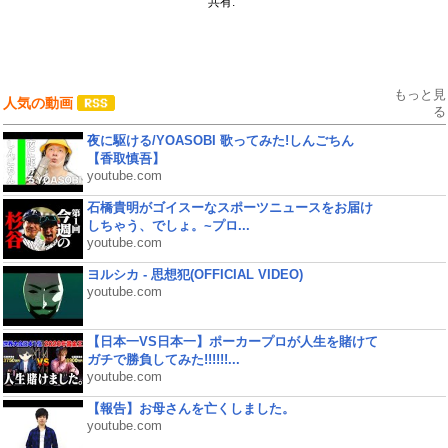
共有:
もっと見
人気の動画
る
夜に駆ける/YOASOBI 歌ってみた!しんごちん
【香取慎吾】
youtube.com
石橋貴明がゴイスーなスポーツニュースをお届け
しちゃう、でしょ。~プロ...
youtube.com
ヨルシカ - 思想犯(OFFICIAL VIDEO)
youtube.com
【日本一VS日本一】ポーカープロが人生を賭けて
ガチで勝負してみた!!!!!!...
youtube.com
【報告】お母さんを亡くしました。
youtube.com