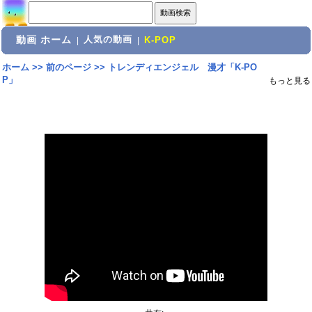
動画 ホーム
人気の動画
|
|
K-POP
ホーム
>>
前のページ
>>
トレンディエンジェル 漫才「K-PO
P」
もっと見る