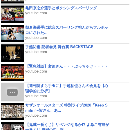
亀田京之介選手とボクシングスパーリング
youtube.com
朝倉海選手に総合スパーリング挑んだらフルボッ
コにされた...
youtube.com
手越祐也 記者会見 舞台裏 BACKSTAGE
youtube.com
【緊急対談】宮迫さん・・・ぶっちゃけ・・・・
youtube.com
【週刊誌すら手玉に】手越祐也さんの会見を【心
理学的に分析】
youtube.com
サザンオールスターズ 特別ライブ2020「Keep S
milin’ ~皆さん、あ...
youtube.com
【鬼滅一番くじ】リベンジなるか!? よゐこ有野が
一番くじ 鬼滅の刃 ~弐...