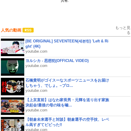
共有:
もっと見
人気の動画
る
[BE ORIGINAL] SEVENTEEN(세븐틴) 'Left & Ri
ght' (4K)
youtube.com
ヨルシカ - 思想犯(OFFICIAL VIDEO)
youtube.com
石橋貴明がゴイスーなスポーツニュースをお届け
しちゃう、でしょ。~プロ...
youtube.com
【上京直前】はなわ家長男・元輝を送り出す家族
決起会!最後の母の味を噛...
youtube.com
【朝倉未来選手と対談】朝倉選手の空手技、レベ
ル高すぎてビビった!!
youtube.com