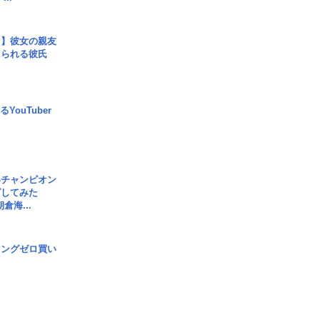
レ】彼女の親友
コられる彼氏
YouTuber
界チャンピオン
グしてみた
倉海...
ロングゼロ買い