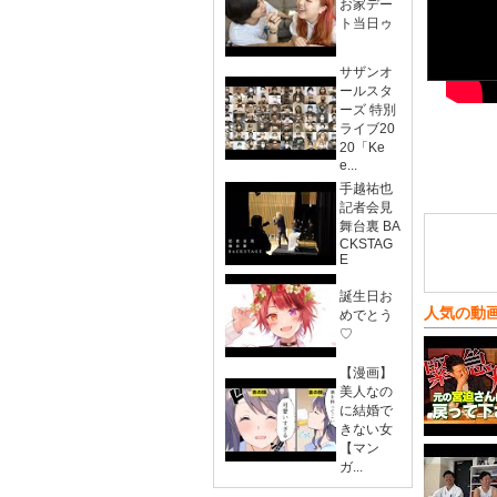
お家デー
ト当日ゥ
サザンオ
ールスタ
ーズ 特別
ライブ20
20「Ke
e...
手越祐也
記者会見
舞台裏 BA
CKSTAG
E
誕生日お
人気の動
めでとう
♡
【漫画】
美人なの
に結婚で
きない女
【マン
ガ...