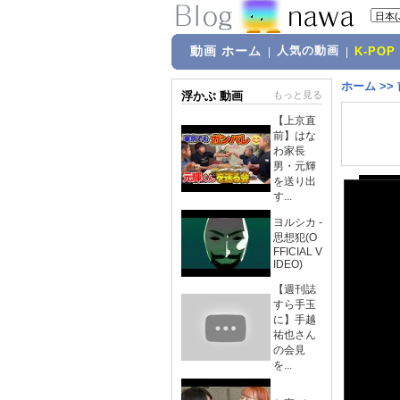
動画 ホーム
人気の動画
|
|
K-POP
ホーム
>>
浮かぶ 動画
もっと見る
【上京直
前】はな
わ家長
男・元輝
を送り出
す...
ヨルシカ -
思想犯(O
FFICIAL V
IDEO)
【週刊誌
すら手玉
に】手越
祐也さん
の会見
を...