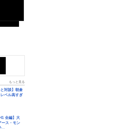
もっと見る
手と対談】朝倉
、レベル高すぎ
H1 全編】大
 アース・モン
..