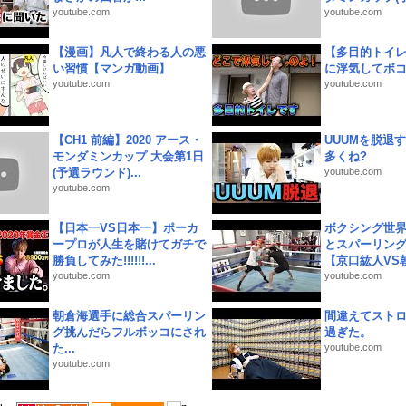
youtube.com
youtube.com
【漫画】凡人で終わる人の悪
【多目的トイ
い習慣【マンガ動画】
に浮気してボ
youtube.com
youtube.com
【CH1 前編】2020 アース・
UUUMを脱退する
モンダミンカップ 大会第1日
多くね?
(予選ラウンド)...
youtube.com
youtube.com
【日本一VS日本一】ポーカ
ボクシング世
ープロが人生を賭けてガチで
とスパーリン
勝負してみた!!!!!!...
【京口紘人VS朝
youtube.com
youtube.com
朝倉海選手に総合スパーリン
間違えてスト
グ挑んだらフルボッコにされ
過ぎた。
た...
youtube.com
youtube.com