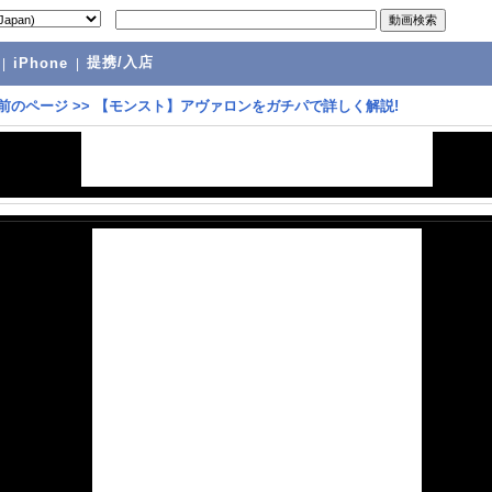
提携/入店
|
iPhone
|
前のページ
>>
【モンスト】アヴァロンをガチパで詳しく解説!