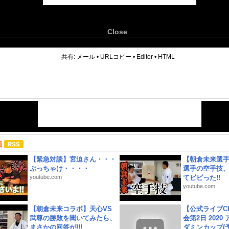
Close
6
共有:
メール
•
URLコピー
•
Editor
•
HTML
画
【緊急対談】宮迫さん・・・
【朝倉未来選
ぶっちゃけ・・・・
選手の空手技
youtube.com
てビビった!!
youtube.com
【朝倉未来コラボ】天心VS
【公式ライブC
武尊の勝敗を聞いてみたら、
会第2日 2020
まさかの回答が!!!
ダミンカップ(予.