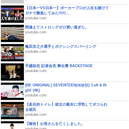
【日本一VS日本一】ポーカープロが人生を賭けて
ガチで勝負してみた!!!!!!...
youtube.com
間違えてストロングゼロ買い過ぎた。
youtube.com
亀田京之介選手とボクシングスパーリング
youtube.com
手越祐也 記者会見 舞台裏 BACKSTAGE
youtube.com
[BE ORIGINAL] SEVENTEEN(세븐틴) 'Left & Ri
ght' (4K)
youtube.com
【多目的トイレ】彼女の親友に浮気してボコられ
る彼氏
youtube.com
【報告】お母さんを亡くしました。
youtube.com