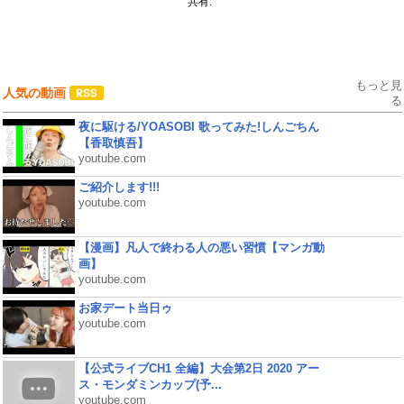
共有:
もっと見
人気の動画
る
夜に駆ける/YOASOBI 歌ってみた!しんごちん
【香取慎吾】
youtube.com
ご紹介します!!!
youtube.com
【漫画】凡人で終わる人の悪い習慣【マンガ動
画】
youtube.com
お家デート当日ゥ
youtube.com
【公式ライブCH1 全編】大会第2日 2020 アー
ス・モンダミンカップ(予...
youtube.com