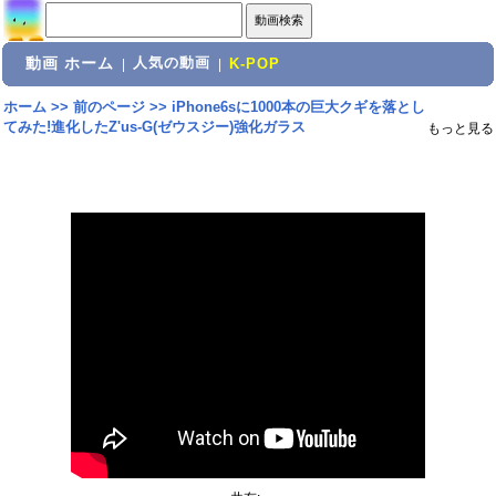
動画 ホーム
人気の動画
|
|
K-POP
ホーム
>>
前のページ
>>
iPhone6sに1000本の巨大クギを落とし
てみた!進化したZ'us-G(ゼウスジー)強化ガラス
もっと見る