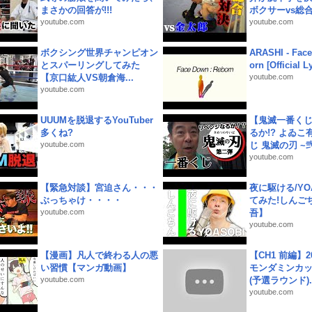
まさかの回答が!!!
ボクサーvs総合.
youtube.com
youtube.com
ボクシング世界チャンピオン
ARASHI - Face
とスパーリングしてみた
orn [Official L
【京口紘人VS朝倉海...
youtube.com
youtube.com
UUUMを脱退するYouTuber
【鬼滅一番く
多くね?
るか!? よゐ
youtube.com
じ 鬼滅の刃 ~弐.
youtube.com
【緊急対談】宮迫さん・・・
夜に駆ける/YOA
ぶっちゃけ・・・・
てみた!しんご
youtube.com
吾】
youtube.com
【漫画】凡人で終わる人の悪
【CH1 前編】2
い習慣【マンガ動画】
モンダミンカッ
youtube.com
(予選ラウンド)..
youtube.com