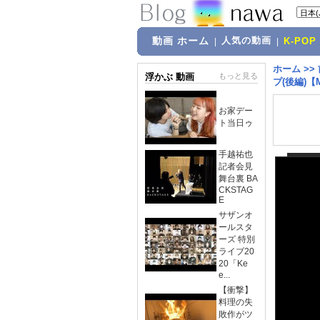
動画 ホーム
人気の動画
|
|
K-POP
ホーム
>>
浮かぶ 動画
もっと見る
プ(後編)【
お家デー
ト当日ゥ
手越祐也
記者会見
舞台裏 BA
CKSTAG
E
サザンオ
ールスタ
ーズ 特別
ライブ20
20「Ke
e...
【衝撃】
料理の失
敗作がツ