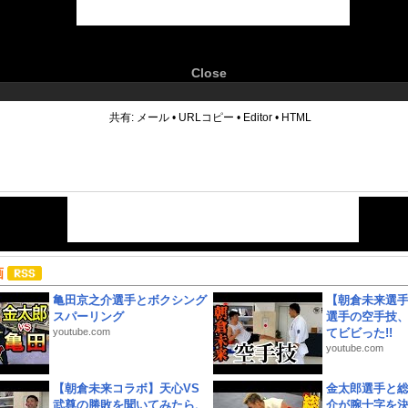
Close
6
共有:
メール
•
URLコピー
•
Editor
•
HTML
画
亀田京之介選手とボクシング
【朝倉未来選
スパーリング
選手の空手技
youtube.com
てビビった!!
youtube.com
【朝倉未来コラボ】天心VS
金太郎選手と総
武尊の勝敗を聞いてみたら、
介が腕十字を決