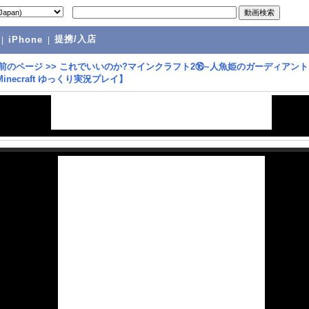
提携/入店
|
iPhone
|
前のページ
>>
これでいいのか?マインクラフト2⑯~人魚姫のガーディアン
Minecraft ゆっくり実況プレイ】