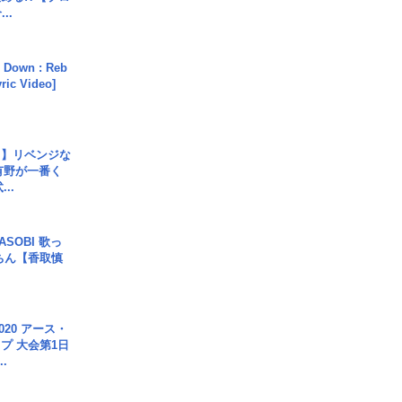
..
 Down : Reb
yric Video]
じ】リベンジな
こ有野が一番く
..
SOBI 歌っ
ちん【香取慎
020 アース・
プ 大会第1日
.