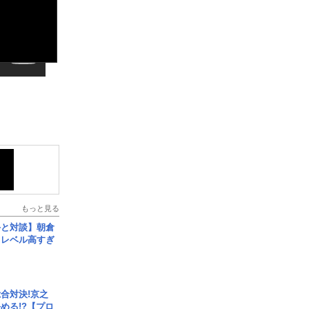
もっと見る
手と対談】朝倉
、レベル高すぎ
合対決!京之
める!?【プロ