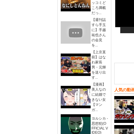
ッコミど
ころ満載
だっ...
【週刊誌
すら手玉
に】手越
祐也さん
の会見
を...
【上京直
前】はな
わ家長
男・元輝
を送り出
す...
【漫画】
美人なの
人気の動
に結婚で
きない女
【マン
ガ...
ヨルシカ -
思想犯(O
FFICIAL V
IDEO)